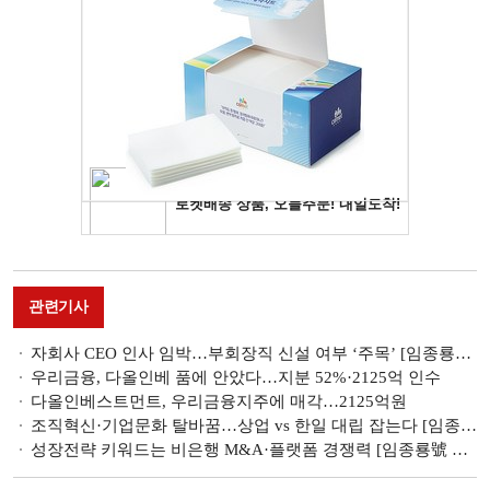
관련기사
자회사 CEO 인사 임박…부회장직 신설 여부 ‘주목’ [임종룡號 우리금융]
우리금융, 다올인베 품에 안았다…지분 52%·2125억 인수
다올인베스트먼트, 우리금융지주에 매각…2125억원
조직혁신·기업문화 탈바꿈…상업 vs 한일 대립 잡는다 [임종룡號 우리금융]
성장전략 키워드는 비은행 M&A·플랫폼 경쟁력 [임종룡號 우리금융]