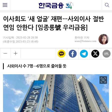
이사회도 ‘새 얼굴’ 재편…사외이사 절반
연임 안한다 [임종룡號 우리금융]
기사입력 : 2023-02-28 20:38
한아란 기자
aran@fntimes.com
(최종수정 2023-03-23 18:48)
사외이사 수 7명→6명으로 줄어들 듯