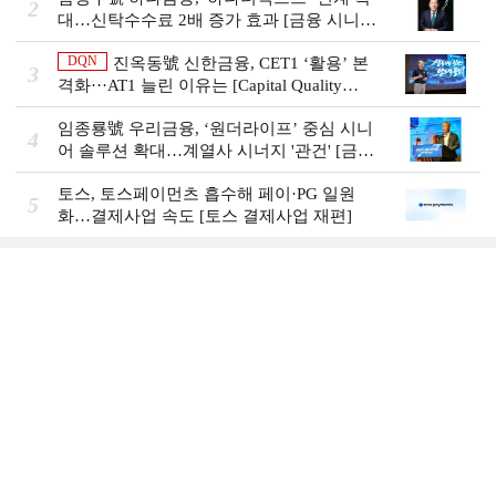
2
대…신탁수수료 2배 증가 효과 [금융 시니어
비즈니스 돋보기]
DQN
진옥동號 신한금융, CET1 ‘활용’ 본
3
격화···AT1 늘린 이유는 [Capital Quality
Review]
임종룡號 우리금융, ‘원더라이프’ 중심 시니
4
어 솔루션 확대…계열사 시너지 '관건' [금융
시니어 비즈니스 돋보기]
토스, 토스페이먼츠 흡수해 페이·PG 일원
5
화…결제사업 속도 [토스 결제사업 재편]