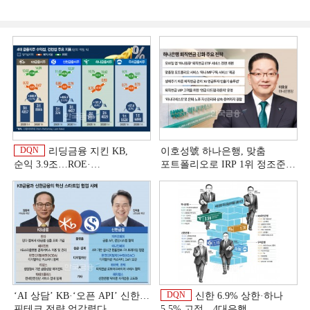
DQN
리딩금융 지킨 KB,
이호성號 하나은행, 맞춤
순익 3.9조…ROE·
포트폴리오로 IRP 1위 정조준
비용효율성까지 선두 [2026
[은행권 연금 방어전]
이
상반기 금융 리그테이블]
DQN
‘AI 상담’ KB·‘오픈 API’ 신한…
신한 6.9% 상한·하나
핀테크 전략 엇갈렸다
5.5% 고정…4대은행