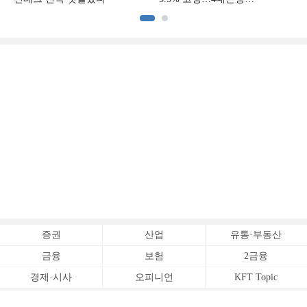
중금리대출 승부수
이
증권
산업
유통·부동산
금융
보험
2금융
경제·시사
오피니언
KFT Topic