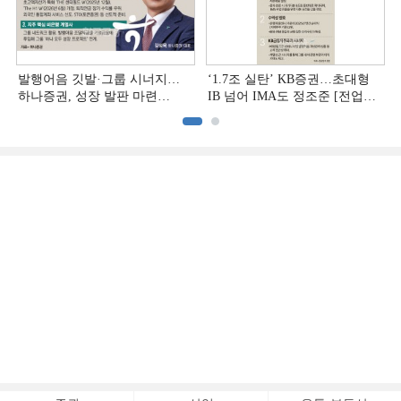
발행어음 깃발·그룹 시너지…
‘1.7조 실탄’ KB증권…초대형
하나증권, 성장 발판 마련
IB 넘어 IMA도 정조준 [전업계
[전업계 추격하는 은행계
추격하는 은행계 증권사 (2)]
증권사 (3)]