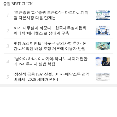
증권 BEST CLICK
‘토큰증권’과 ‘증권 토큰화’는 다르다…디지
1
털 자본시장 다음 단계는
AI가 재무설계 바꾼다…한국재무설계협회·
2
쿼터백 '베러웰스'로 생태계 구축
빗썸 API 이벤트 '뒤늦은 유의사항 추가' 논
3
란…30억원 배상 조정 거부에 이용자 반발
"남아야 하나, 이사가야 하나"…세제개편안
4
에 ISA 투자자 셈법 복잡
'생산적 금융 ISA' 신설…이자·배당소득 전액
5
비과세 [2026 세제개편안]