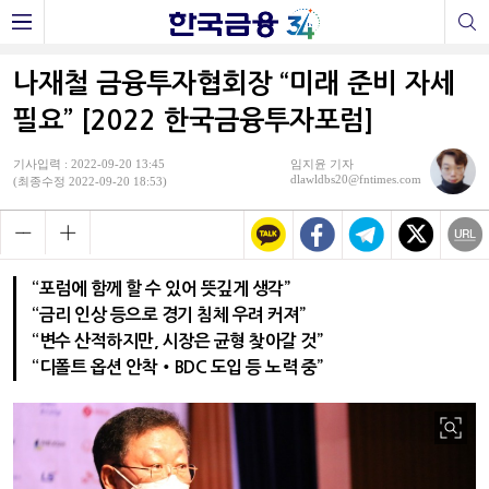
나재철 금융투자협회장 “미래 준비 자세
필요” [2022 한국금융투자포럼]
기사입력 : 2022-09-20 13:45
임지윤 기자
dlawldbs20@fntimes.com
(최종수정 2022-09-20 18:53)
“포럼에 함께 할 수 있어 뜻깊게 생각”
“금리 인상 등으로 경기 침체 우려 커져”
“변수 산적하지만, 시장은 균형 찾아갈 것”
“디폴트 옵션 안착‧BDC 도입 등 노력 중”