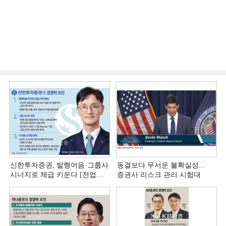
신한투자증권, 발행어음·그룹사
동결보다 무서운 불확실성…
시너지로 체급 키운다 [전업계
증권사 리스크 관리 시험대
추격하는 은행계 증권사 (4)]