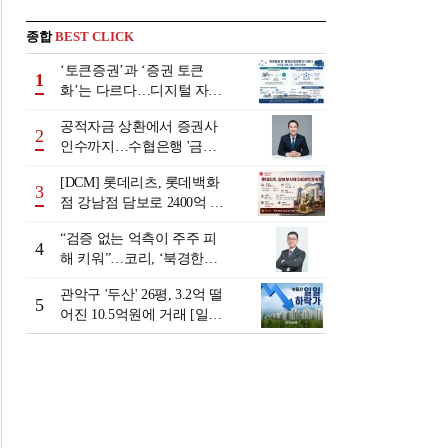
종합
BEST CLICK
‘토큰증권’과 ‘증권 토큰
1
화’는 다르다…디지털 자본
시장 다음 단계는
공적자금 상환에서 증권사
2
인수까지…수협은행 '금융
그룹화' 25년 여정 [수협은
[DCM] 롯데리츠, 롯데백화
행 금융그룹의 꿈①]
3
점 강남점 담보로 2400억 조
달…단기채 차환
“검증 없는 억측이 주주 피
4
해 키워”…코리, ‘북경한미
미수채권 논란’ 정면 반박
관악구 '두산' 26평, 3.2억 떨
5
어진 10.5억원에 거래 [일일
하락가]