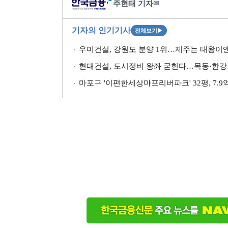
주현태 기자
✉
기자의 인기기사
전체보기
▶
우미건설, 강원도 분양 1위…제주는 태왕이앤
현대건설, 도시정비 왕좌 굳힌다…목동·한강
마포구 '이편한세상마포리버파크' 32평, 7.9억