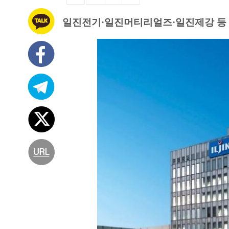
일진전기·일진머티리얼즈·일진제강 등 