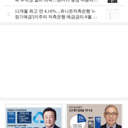
락 수익성 일시 하락…렌터카 중심 자동차금
융 성장세 [2026 금융사 상반기 실적]
12개월 최고 연 4.10%…유니온저축은행 'e-
5
정기예금'[이주의 저축은행 예금금리-8월 2
주]