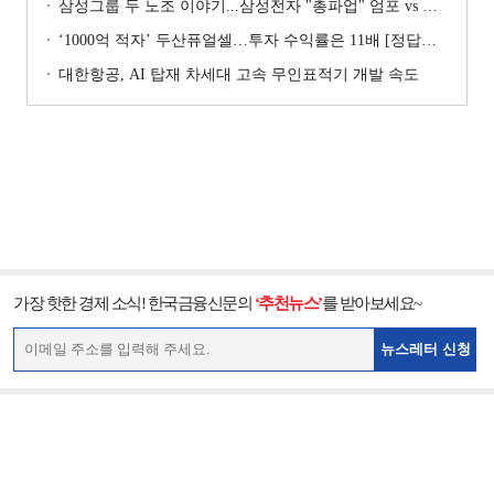
삼성그룹 두 노조 이야기...삼성전자 "총파업" 엄포 vs 삼성重 '노사 원팀' 자처
‘1000억 적자’ 두산퓨얼셀…투자 수익률은 11배 [정답은 TSR]
대한항공, AI 탑재 차세대 고속 무인표적기 개발 속도
가장 핫한 경제 소식! 한국금융신문의
‘추천뉴스’
를 받아보세요~
뉴스레터 신청