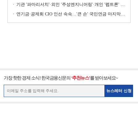
기관 '파마리서치'·외인 '주성엔지니어링'·개인 '펩트론' 1위 [주간 코스닥 순매수- 2026년 7월27일~7월31일]
연기금·공제회 CIO 인선 속속…'큰 손' 국민연금 마지막 타자
가장 핫한 경제 소식! 한국금융신문의
‘추천뉴스’
를 받아보세요~
뉴스레터 신청