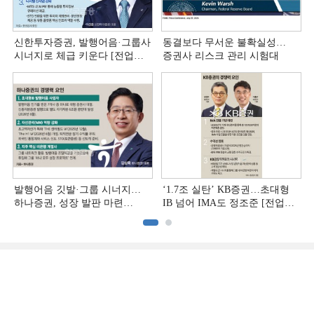
신한투자증권, 발행어음·그룹사
동결보다 무서운 불확실성…
시너지로 체급 키운다 [전업계
증권사 리스크 관리 시험대
추격하는 은행계 증권사 (4)]
발행어음 깃발·그룹 시너지…
‘1.7조 실탄’ KB증권…초대형
하나증권, 성장 발판 마련
IB 넘어 IMA도 정조준 [전업계
[전업계 추격하는 은행계
추격하는 은행계 증권사 (2)]
증권사 (3)]