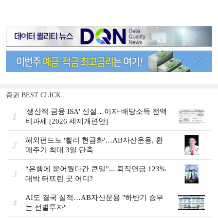
증권 BEST CLICK
'생산적 금융 ISA' 신설…이자·배당소득 전액
1
비과세 [2026 세제개편안]
해외펀드도 '빨리 현금화'…AB자산운용, 환
2
매주기 최대 3일 단축
“은행에 묻어뒀다간 큰일”... 퇴직연금 123%
3
대박 터뜨린 곳 어디?
AI도 결국 실적…AB자산운용 "하반기 승부
4
는 선별투자"