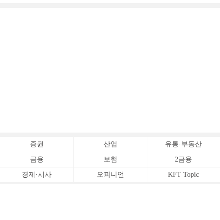
증권
산업
유통·부동산
금융
보험
2금융
경제·시사
오피니언
KFT Topic
전체서비스
Copyrightⓒ
한국금융신문 All Rights Reserved.