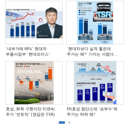
‘내부거래 88%ʼ 현대차
‘현대차보다 실적 좋은데
부품사업부 ‘현대모비스ʼ
주가는 왜?ʼ 기아는 서럽다
[정답은 TSR]
효성, 화학 구했지만 티엔씨
HS효성 첨단소재 ‘승부수’에
주가 ‘반토막’ [정답은 TSR]
주가는 하락 왜?