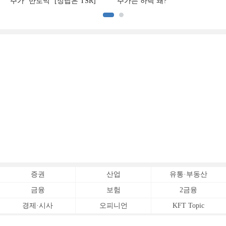
주가 ‘반토막’ [정답은 TSR]
주가는 하락 왜?
증권
산업
유통·부동산
금융
보험
2금융
경제·시사
오피니언
KFT Topic