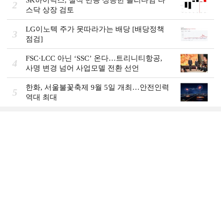
SK하이닉스, 실적 반등 성공한 솔리다임 나
2
스닥 상장 검토
LG이노텍 주가 못따라가는 배당 [배당정책
3
점검]
FSC·LCC 아닌 ‘SSC’ 온다…트리니티항공,
4
사명 변경 넘어 사업모델 전환 선언
한화, 서울불꽃축제 9월 5일 개최…안전인력
5
역대 최대