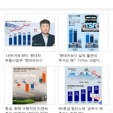
‘내부거래 88%ʼ 현대차
‘현대차보다 실적 좋은데
부품사업부 ‘현대모비스ʼ
주가는 왜?ʼ 기아는 서럽다
[정답은 TSR]
효성, 화학 구했지만 티엔씨
HS효성 첨단소재 ‘승부수’에