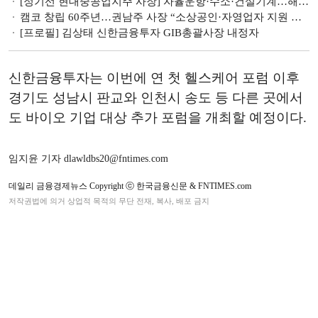
[정기선 현대중공업지주 사장] 자율운항·수소·건설기계…해양 모빌리티 ‘미래 개척’
캠코 창립 60주년…권남주 사장 “소상공인·자영업자 지원 총력”
[프로필] 김상태 신한금융투자 GIB총괄사장 내정자
신한금융투자는 이번에 연 첫 헬스케어 포럼 이후
경기도 성남시 판교와 인천시 송도 등 다른 곳에서
도 바이오 기업 대상 추가 포럼을 개최할 예정이다.
임지윤 기자 dlawldbs20@fntimes.com
데일리 금융경제뉴스 Copyright ⓒ 한국금융신문 & FNTIMES.com
저작권법에 의거 상업적 목적의 무단 전재, 복사, 배포 금지