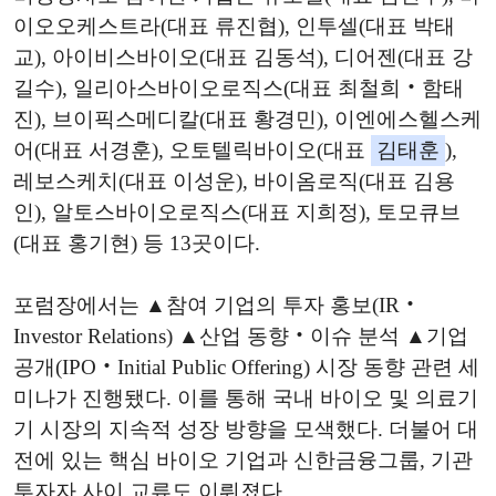
이오오케스트라(대표 류진협), 인투셀(대표 박태
교), 아이비스바이오(대표 김동석), 디어젠(대표 강
길수), 일리아스바이오로직스(대표 최철희‧함태
진), 브이픽스메디칼(대표 황경민), 이엔에스헬스케
어(대표 서경훈), 오토텔릭바이오(대표
김태훈
),
레보스케치(대표 이성운), 바이옴로직(대표 김용
인), 알토스바이오로직스(대표 지희정), 토모큐브
(대표 홍기현) 등 13곳이다.
포럼장에서는 ▲참여 기업의 투자 홍보(IR‧
Investor Relations) ▲산업 동향‧이슈 분석 ▲기업
공개(IPO‧Initial Public Offering) 시장 동향 관련 세
미나가 진행됐다. 이를 통해 국내 바이오 및 의료기
기 시장의 지속적 성장 방향을 모색했다. 더불어 대
전에 있는 핵심 바이오 기업과 신한금융그룹, 기관
투자자 사이 교류도 이뤄졌다.