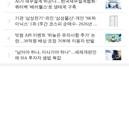
AI가 재무설계 바꾼다…한국재무설계협회·
2
쿼터백 '베러웰스'로 생태계 구축
기관 '삼성전기'·외인 '삼성물산'·개인 'SK하
3
이닉스' 1위 [주간 코스피 순매수- 2026년 8
월3일~8월7일]
빗썸 API 이벤트 '뒤늦은 유의사항 추가' 논
4
란…30억원 배상 조정 거부에 이용자 반발
"남아야 하나, 이사가야 하나"…세제개편안
5
에 ISA 투자자 셈법 복잡