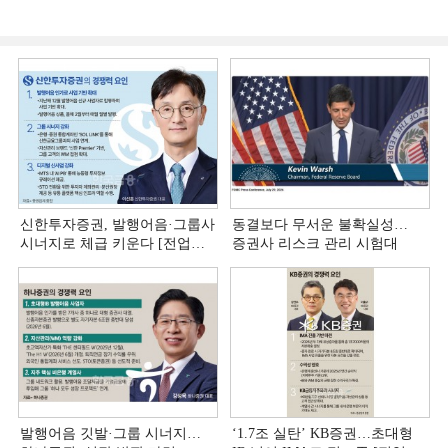
신한투자증권, 발행어음·그룹사
동결보다 무서운 불확실성…
시너지로 체급 키운다 [전업계
증권사 리스크 관리 시험대
추격하는 은행계 증권사 (4)]
발행어음 깃발·그룹 시너지…
‘1.7조 실탄’ KB증권…초대형