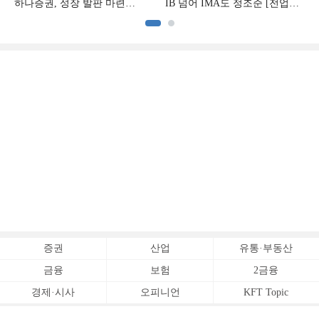
하나증권, 성장 발판 마련
IB 넘어 IMA도 정조준 [전업계
[전업계 추격하는 은행계
추격하는 은행계 증권사 (2)]
증권사 (3)]
증권
산업
유통·부동산
금융
보험
2금융
경제·시사
오피니언
KFT Topic