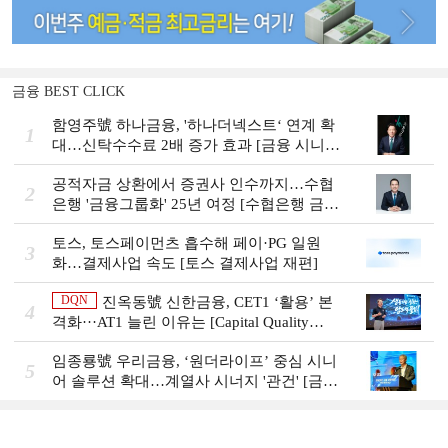
금융 BEST CLICK
함영주號 하나금융, '하나더넥스트‘ 연계 확
1
대…신탁수수료 2배 증가 효과 [금융 시니어
비즈니스 돋보기]
공적자금 상환에서 증권사 인수까지…수협
2
은행 '금융그룹화' 25년 여정 [수협은행 금융
그룹의 꿈①]
토스, 토스페이먼츠 흡수해 페이·PG 일원
3
화…결제사업 속도 [토스 결제사업 재편]
DQN
진옥동號 신한금융, CET1 ‘활용’ 본
4
격화···AT1 늘린 이유는 [Capital Quality
Review]
임종룡號 우리금융, ‘원더라이프’ 중심 시니
5
어 솔루션 확대…계열사 시너지 '관건' [금융
시니어 비즈니스 돋보기]