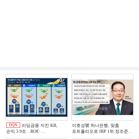
DQN
리딩금융 지킨 KB,
이호성號 하나은행, 맞춤
순익 3.9조…ROE·
포트폴리오로 IRP 1위 정조준
비용효율성까지 선두 [2026
[은행권 연금 방어전]
이