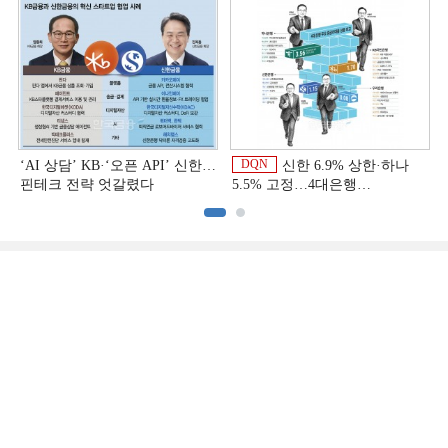
상반기 금융 리그테이블]
DQN
‘AI 상담’ KB·‘오픈 API’ 신한…
신한 6.9% 상한·하나
핀테크 전략 엇갈렸다
5.5% 고정…4대은행
중금리대출 승부수
이