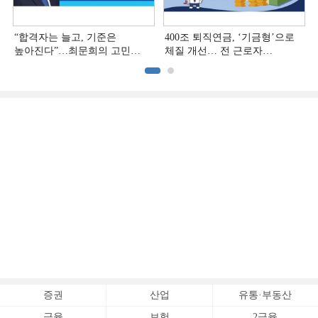
“합격자는 늘고, 기준은
400조 퇴직연금, ‘기금형’으로
높아진다”…최문희의 고민
체질 개선… 전 근로자
깊어지는 재무설계 시장
대상으로 확대
증권
산업
유통·부동산
금융
보험
2금융