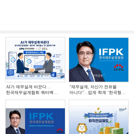
AI가 재무설계 바꾼다…
“재무설계, 자산가 전유물
한국재무설계협회·쿼터백
아니다”…업계·학계 ‘한국형
'베러웰스'로 생태계 구축
재무설계’ 논의 본격화