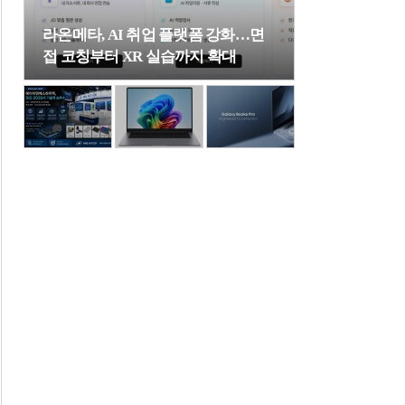
라온메타, AI 취업 플랫폼 강화…면
접 코칭부터 XR 실습까지 확대