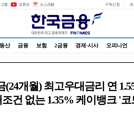
구독신청
로
부동산
금융
보험
2금융
경제·시사
오피니언
예금(24개월) 최고우대금리 연 1
건 없는 1.35% 케이뱅크 '