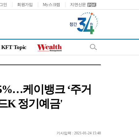
그인
회원가입
My스크랩
지면신문
KFT Topic
.55%…케이뱅크 ‘주거
코드K 정기예금'
기사입력 : 2021-01-24 15:48