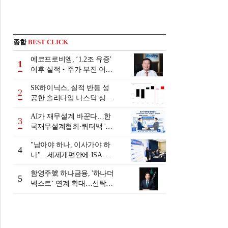
종합
BEST CLICK
에코프로비엠, ‘1.2조 유증’
1
이후 실적‧주가 부진 어쩌
나
SK하이닉스, 실적 반등 성
2
공한 솔리다임 나스닥 상장
검토
AI가 재무설계 바꾼다…한
3
국재무설계협회·쿼터백 '베
러웰스'로 생태계 구축
"남아야 하나, 이사가야 하
4
나"…세제개편안에 ISA 투
자자 셈법 복잡
함영주號 하나금융, '하나더
5
넥스트‘ 연계 확대…신탁수
수료 2배 증가 효과 [금융 시
니어 비즈니스 돋보기]