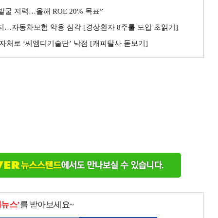
굴 저력…올해 ROE 20% 목표”
까지…자동차보험 악용 심각 [경상환자 8주룰 도입 초읽기]
자처로 ‘씨엠디기술단’ 낙점 [캐피탈사 돋보기]
천뉴스’
를 받아보세요~