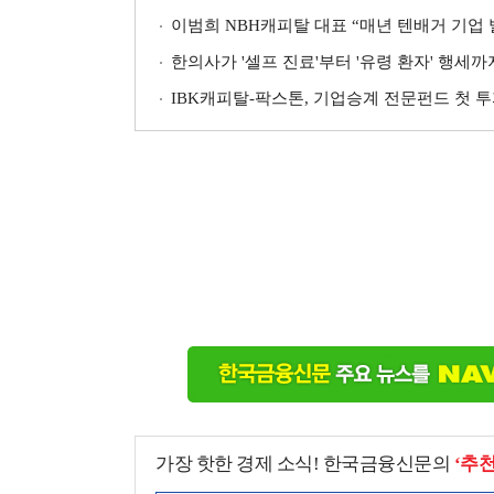
이범희 NBH캐피탈 대표 “매년 텐배거 기업 발
한의사가 '셀프 진료'부터 '유령 환자' 행세
IBK캐피탈-팍스톤, 기업승계 전문펀드 첫 투
가장 핫한 경제 소식! 한국금융신문의
‘추