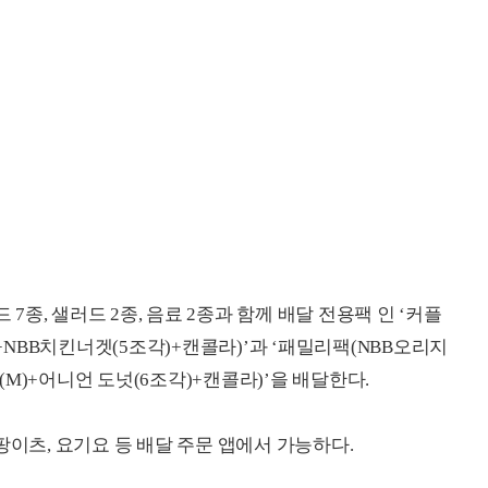
 7종, 샐러드 2종, 음료 2종과 함께 배달 전용팩 인 ‘커플
NBB치킨너겟(5조각)+캔콜라)’과 ‘패밀리팩(NBB오리지
M)+어니언 도넛(6조각)+캔콜라)’을 배달한다.
팡이츠, 요기요 등 배달 주문 앱에서 가능하다.