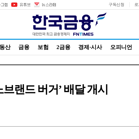
구독신청
로
부동산
금융
보험
2금융
경제·시사
오피니언
노브랜드 버거’ 배달 개시