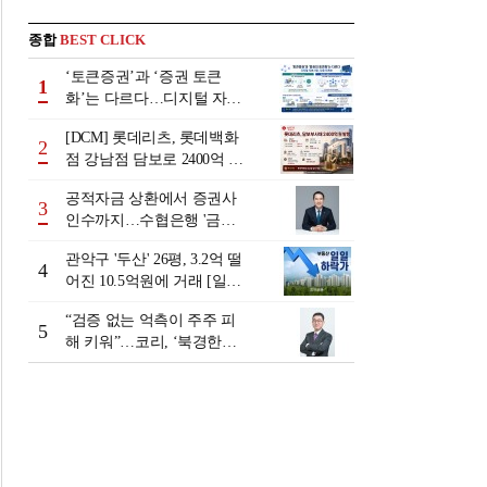
종합
BEST CLICK
‘토큰증권’과 ‘증권 토큰
1
화’는 다르다…디지털 자본
시장 다음 단계는
[DCM] 롯데리츠, 롯데백화
2
점 강남점 담보로 2400억 조
달…단기채 차환
공적자금 상환에서 증권사
3
인수까지…수협은행 '금융
그룹화' 25년 여정 [수협은
관악구 '두산' 26평, 3.2억 떨
행 금융그룹의 꿈①]
4
어진 10.5억원에 거래 [일일
하락가]
“검증 없는 억측이 주주 피
5
해 키워”…코리, ‘북경한미
미수채권 논란’ 정면 반박