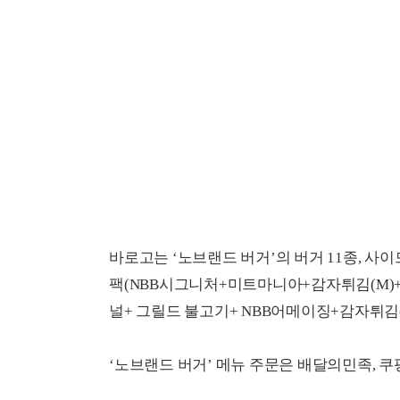
바로고는 ‘노브랜드 버거’의 버거 11종, 사이드
팩(NBB시그니처+미트마니아+감자튀김(M)+
널+ 그릴드 불고기+ NBB어메이징+감자튀김(
‘노브랜드 버거’ 메뉴 주문은 배달의민족, 쿠