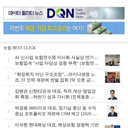
보험 BEST CLICK
AI 신사업 보험연수원 이사회 사실상 연기…
1
보험업계 "사업 타당성 검증 부족" [보험연수
원 AI사업 논란]
“희망퇴직 아닌 구조조정”…라이나생명 노
2
조, IT 인력 재편에 반발 집회 [막 오른 금융
권 하투(夏鬪)]
강병관 신한EZ손보 대표, 적자 개선·영업강
3
화 특명…하반기 성과 가시화 [진옥동호 신
한금융, 부스트업 점검]
박경원 iM라이프 대표, 장기납 종신 등 수익
4
중심 포트폴리오 재편에 CSM 제고 [2026 금
융사 상반기 실적]
이석현 현대해상 대표, 해상보험 경쟁력 기반
5