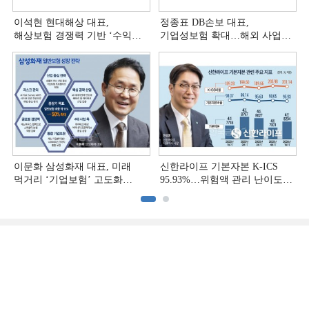
이석현 현대해상 대표,
정종표 DB손보 대표,
해상보험 경쟁력 기반 ‘수익
기업성보험 확대…해외 사업
다변화ʼ [손보사 일반보험 전략
다변화 [손보사 일반보험 전략
(3)]
(2)]
이문화 삼성화재 대표, 미래
신한라이프 기본자본 K-ICS
먹거리 ‘기업보험’ 고도화
95.93%…위험액 관리 난이도
[손보사 일반보험 전략 (1)]
상승 [보험사 기본자본 점검]