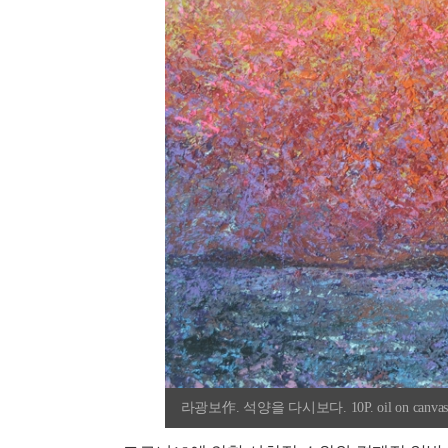
라광보作. 석양을 다시보다. 10P. oil on canvas.