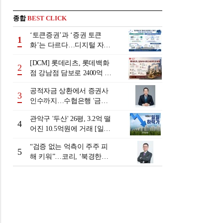
종합
BEST CLICK
‘토큰증권’과 ‘증권 토큰
1
화’는 다르다…디지털 자본
시장 다음 단계는
[DCM] 롯데리츠, 롯데백화
2
점 강남점 담보로 2400억 조
달…단기채 차환
공적자금 상환에서 증권사
3
인수까지…수협은행 '금융
그룹화' 25년 여정 [수협은
관악구 '두산' 26평, 3.2억 떨
행 금융그룹의 꿈①]
4
어진 10.5억원에 거래 [일일
하락가]
“검증 없는 억측이 주주 피
5
해 키워”…코리, ‘북경한미
미수채권 논란’ 정면 반박