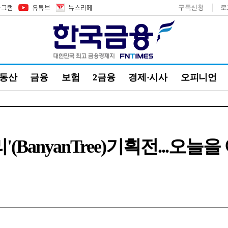
구독신청
로
부동산
금융
보험
2금융
경제·시사
오피니언
(BanyanTree)기획전...오