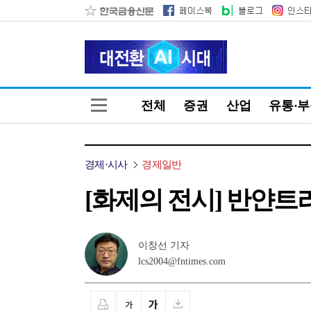
전체
증권
산업
유통·
경제·시사
경제일반
[화제의 전시] 반얀트리'
이창선 기자
lcs2004@fntimes.com