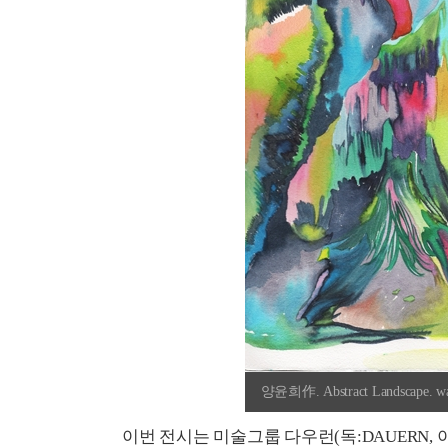
양윤희作. Abstract Landscape. wate
이번 전시는 미술그룹 다우런(독:DAUERN