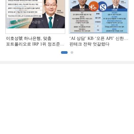
이호성號 하나은행, 맞춤
‘AI 상담’ KB·‘오픈 API’ 신한…
포트폴리오로 IRP 1위 정조준
핀테크 전략 엇갈렸다
[은행권 연금 방어전]