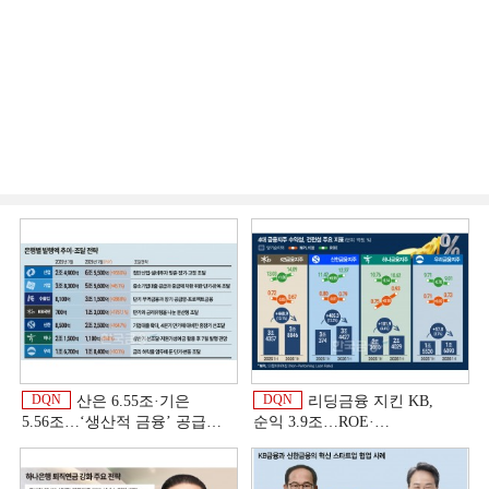
DQN
DQN
산은 6.55조·기은
리딩금융 지킨 KB,
5.56조…‘생산적 금융ʼ 공급
순익 3.9조…ROE·
박차 [은행권 자금조달 전략]
비용효율성까지 선두 [2026
상반기 금융 리그테이블]