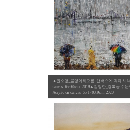
▲권소영_물영아리오름. 캔버스에 먹과 채색. 100
canvas. 65×65cm. 2019▲김창한_경복궁 수문장.
Acrylic on canvas. 65.1×90.9cm. 2020