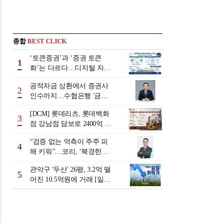
종합
BEST CLICK
‘토큰증권’과 ‘증권 토큰
1
화’는 다르다…디지털 자본
시장 다음 단계는
공적자금 상환에서 증권사
2
인수까지…수협은행 '금융
그룹화' 25년 여정 [수협은
[DCM] 롯데리츠, 롯데백화
행 금융그룹의 꿈①]
3
점 강남점 담보로 2400억 조
달…단기채 차환
“검증 없는 억측이 주주 피
4
해 키워”…코리, ‘북경한미
미수채권 논란’ 정면 반박
관악구 '두산' 26평, 3.2억 떨
5
어진 10.5억원에 거래 [일일
하락가]