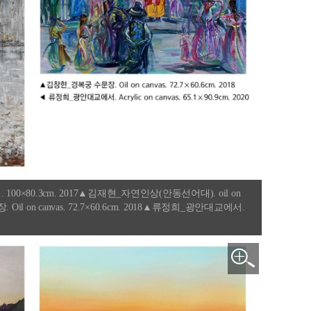
×80.3cm. 2017▲김재현_자연인상(안동선어대). oil on
 Oil on canvas. 72.7×60.6cm. 2018▲류정희_광안대교에서.