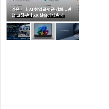
라온메타, AI 취업 플랫폼 강화…면
접 코칭부터 XR 실습까지 확대