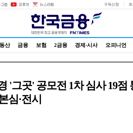
구독신청
로
부동산
금융
보험
2금융
경제·시사
오피니언
경 '그곳' 공모전 1차 심사 19
본심·전시