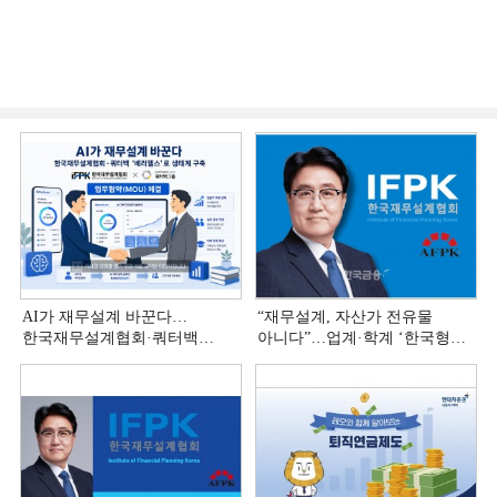
AI가 재무설계 바꾼다…
“재무설계, 자산가 전유물
한국재무설계협회·쿼터백
아니다”…업계·학계 ‘한국형
'베러웰스'로 생태계 구축
재무설계’ 논의 본격화