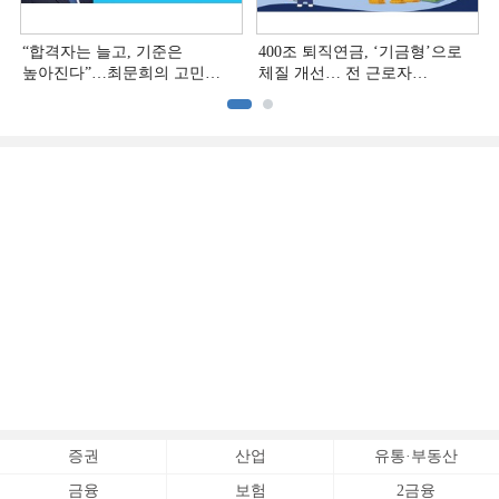
“합격자는 늘고, 기준은
400조 퇴직연금, ‘기금형’으로
높아진다”…최문희의 고민
체질 개선… 전 근로자
깊어지는 재무설계 시장
대상으로 확대
증권
산업
유통·부동산
금융
보험
2금융