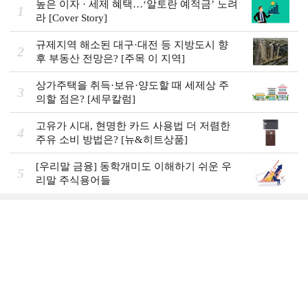
높은 이자 · 세제 혜택…‘알토란 예적금’ 노려
1
라 [Cover Story]
규제지역 해소된 대구·대전 등 지방도시 향
2
후 부동산 전망은? [주목 이 지역]
상가주택을 취득·보유·양도할 때 세제상 주
3
의할 점은? [세무칼럼]
고유가 시대, 현명한 카드 사용법 더 저렴한
4
주유 소비 방법은? [뉴&히트상품]
[우리말 금융] 동학개미도 이해하기 쉬운 우
5
리말 주식용어들