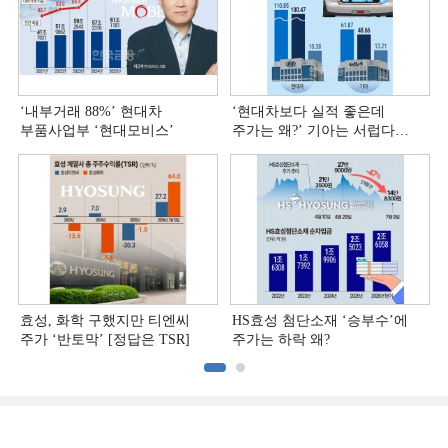
‘내부거래 88%ʼ 현대차
‘현대차보다 실적 좋은데
부품사업부 ‘현대모비스ʼ
주가는 왜?ʼ 기아는 서럽다
[정답은 TSR]
효성, 화학 구했지만 티엔씨
HS효성 첨단소재 ‘승부수’에
주가 ‘반토막’ [정답은 TSR]
주가는 하락 왜?