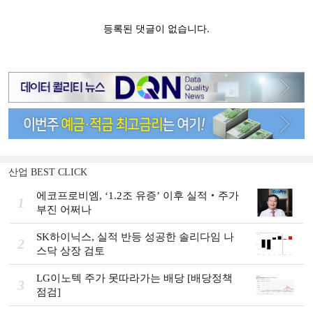
산업 BEST CLICK
에코프로비엠, ‘1.2조 유증’ 이후 실적‧주가
1
부진 어쩌나
SK하이닉스, 실적 반등 성공한 솔리다임 나
2
스닥 상장 검토
LG이노텍 주가 못따라가는 배당 [배당정책
3
점검]