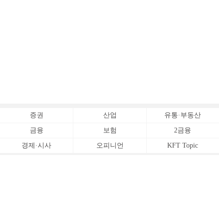
증권
산업
유통·부동산
금융
보험
2금융
경제·시사
오피니언
KFT Topic
전체서비스
Copyrightⓒ
한국금융신문 All Rights Reserved.