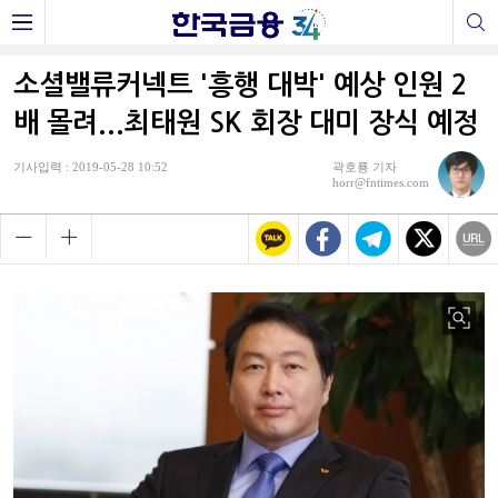
소셜밸류커넥트 '흥행 대박' 예상 인원 2
배 몰려...최태원 SK 회장 대미 장식 예정
기사입력 : 2019-05-28 10:52
곽호룡 기자
horr@fntimes.com