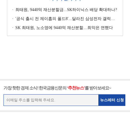
최태원, 9440억 재산분할금...SK하이닉스 배당 확대하나?
'공식 출시 전 제이홉의 폴드8'...달라진 삼성전자 갤럭시 마케팅?
SK 최태원, 노소영에 9440억 재산분할…최악은 면했다
가장 핫한 경제 소식! 한국금융신문의
‘추천뉴스’
를 받아보세요~
뉴스레터 신청