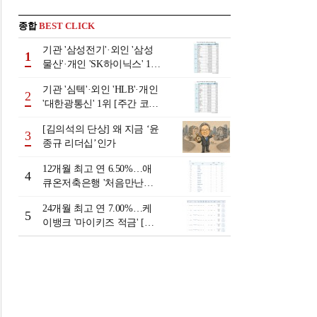
종합
BEST CLICK
기관 '삼성전기'·외인 '삼성
1
물산'·개인 'SK하이닉스' 1위
[주간 코스피 순매수- 2026
기관 '심텍'·외인 'HLB'·개인
년 8월3일~8월7일]
2
'대한광통신' 1위 [주간 코스
닥 순매수- 2026년 8월3일~8
[김의석의 단상] 왜 지금 ‘윤
월7일]
3
종규 리더십’인가
12개월 최고 연 6.50%…애
4
큐온저축은행 '처음만난적
금'[이주의 저축은행 적금금
24개월 최고 연 7.00%…케
리-8월 2주]
5
이뱅크 '마이키즈 적금' [이
주의 은행 적금금리-8월 2
주]