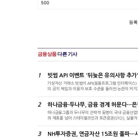
금융상품
다른 기사
1
빗썸 API 이벤트 '뒤늦은 유의사항 추
가상자산 거래소 빗썸이 API(응용프로그램 인터페이스
의 공지 책임과 이용자 보호 수준을 둘러싼 논란이 커지
된 조건이 달랐다는 점이다. 거래소가 이벤트 진행 과정
을 어디까지 져야 하는지가 쟁점이 되고 있다.5일 금융권
2
하나금융·두나무, 금융 경계 허문다…은행
상으로 거래 수수료 전액 페이백과 API 연동 지원금 
하나금융그룹과 두나무의 전략적 동맹이 국내 금융산업의
좌 제휴를 넘어 스테이블코인과 토큰증권(STO), 실물
둘러싼 주도권 경쟁이 본격화하고 있다는 분석이다.21
담회를 열고 '함께한 시간, 함께할 미래, 함께 여는 디
3
NH투자증권, 연금자산 15조원 돌파…
김형년 두나무 부회장 등이 참석한 자리에선 디지털 금융