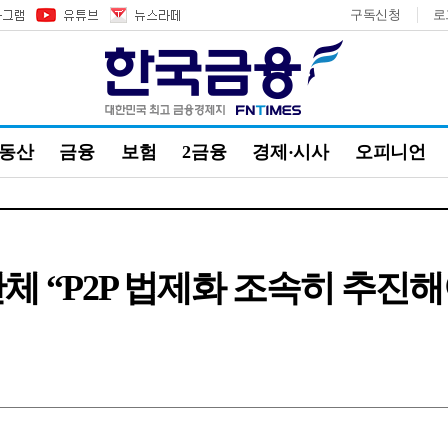
구독신청
로
부동산
금융
보험
2금융
경제·시사
오피니언
단체 “P2P 법제화 조속히 추진해