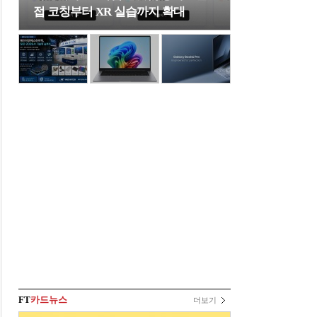
접 코칭부터 XR 실습까지 확대
FT
카드뉴스
더보기