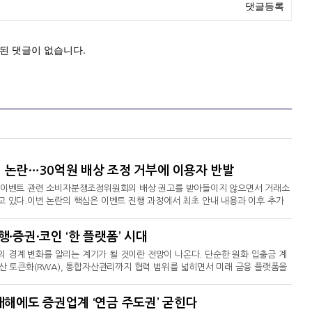
가' 논란…30억원 배상 조정 거부에 이용자 반발
) 이벤트 관련 소비자분쟁조정위원회의 배상 권고를 받아들이지 않으면서 거래소
고 있다.이번 논란의 핵심은 이벤트 진행 과정에서 최초 안내 내용과 이후 추가
에서 추가한 제한 조건이 기존 참여자에게 적용될 수 있는지, 또 이에 따른 책임
에 따르면 빗썸은 지난해 11월 10일부터 API 거래를 처음 이용하는 고객을 대
·증권·코인 ‘한 플랫폼’ 시대
10만원을 제공하는 이벤트를 진행했다.당시 이벤트
 경계 변화를 알리는 계기가 될 것이란 전망이 나온다. 단순한 원화 입출금 계
자산 토큰화(RWA), 통합자산관리까지 협력 범위를 넓히면서 미래 금융 플랫폼을
일 금융권에 따르면 하나금융과 두나무는 최근 주요 경영진이 참석한 비공개 간
지털 금융의 미래'를 주제로 중장기 협력 방안을 논의했다. 함영주 하나금융 회장과
새해에도 증권업계 ‘연금 주도권’ 굳힌다
 생태계 구축을 위한 공동 비전과 협업 확대 방