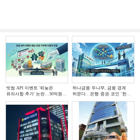
빗썸 API 이벤트 '뒤늦은
하나금융·두나무, 금융 경계
유의사항 추가' 논란…30억원
허문다…은행·증권·코인 ‘한
배상 조정 거부에 이용자 반발
플랫폼’ 시대