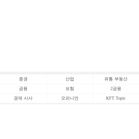
증권
산업
유통·부동산
금융
보험
2금융
경제·시사
오피니언
KFT Topic
전체서비스
Copyrightⓒ
한국금융신문 All Rights Reserved.