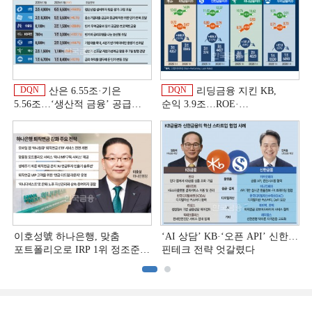
DQN
DQN
산은 6.55조·기은
리딩금융 지킨 KB,
5.56조…‘생산적 금융ʼ 공급
순익 3.9조…ROE·
박차 [은행권 자금조달 전략]
비용효율성까지 선두 [2026
상반기 금융 리그테이블]
이호성號 하나은행, 맞춤
‘AI 상담’ KB·‘오픈 API’ 신한…
포트폴리오로 IRP 1위 정조준
핀테크 전략 엇갈렸다
[은행권 연금 방어전]
[