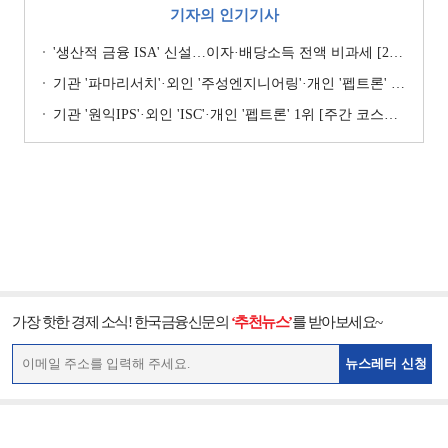
기자의 인기기사
'생산적 금융 ISA' 신설…이자·배당소득 전액 비과세 [2026 세제개편안]
기관 '파마리서치'·외인 '주성엔지니어링'·개인 '펩트론' 1위 [주간 코스닥 순매수- 2026년 7월27일~7월31일]
기관 '원익IPS'·외인 'ISC'·개인 '펩트론' 1위 [주간 코스닥 순매수- 2026년 7월6일~7월10일]
가장 핫한 경제 소식! 한국금융신문의
‘추천뉴스’
를 받아보세요~
뉴스레터 신청