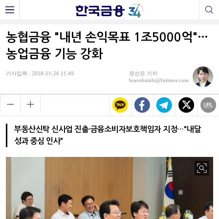
농협금융 "내년 손익목표 1조5000억"…
농업금융 기능 강화
기사입력 : 2018-11-26 11:49
정선은 기자
bravebambi@fntimes.com
부동산신탁 신사업 진출·금융소비자보호책임자 지정…"내달
성과 중심 인사"