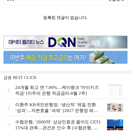
금융 BEST CLICK
24개월 최고 연 7.00%…케이뱅크 '마이키즈
1
적금' [이주의 은행 적금금리-8월 2주]
이환주 KB국민은행장, ‘생산적’ 체질 전환
2
‘성과’…자본효율 ‘과제’ [2027 은행장 레이
스 개막]
수협은행, ‘2000억’ 상상인증권 품어도 CET1
3
15%대 관측…관건은 인수 후 [수협은행, 금