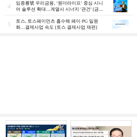
임종룡號 우리금융, ‘원더라이프’ 중심 시니
4
어 솔루션 확대…계열사 시너지 '관건' [금융
시니어 비즈니스 돋보기]
토스, 토스페이먼츠 흡수해 페이·PG 일원
5
화…결제사업 속도 [토스 결제사업 재편]