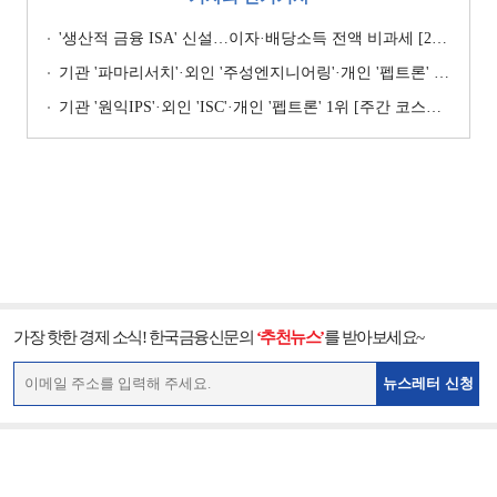
'생산적 금융 ISA' 신설…이자·배당소득 전액 비과세 [2026 세제개편안]
기관 '파마리서치'·외인 '주성엔지니어링'·개인 '펩트론' 1위 [주간 코스닥 순매수- 2026년 7월27일~7월31일]
기관 '원익IPS'·외인 'ISC'·개인 '펩트론' 1위 [주간 코스닥 순매수- 2026년 7월6일~7월10일]
가장 핫한 경제 소식! 한국금융신문의
‘추천뉴스’
를 받아보세요~
뉴스레터 신청