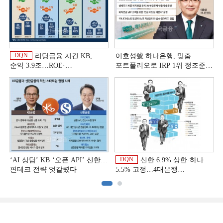
DQN
리딩금융 지킨 KB,
이호성號 하나은행, 맞춤
순익 3.9조…ROE·
포트폴리오로 IRP 1위 정조준
비용효율성까지 선두 [2026
[은행권 연금 방어전]
이
상반기 금융 리그테이블]
DQN
‘AI 상담’ KB·‘오픈 API’ 신한…
신한 6.9% 상한·하나
핀테크 전략 엇갈렸다
5.5% 고정…4대은행
중금리대출 승부수
이