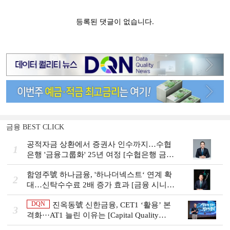
금융 BEST CLICK
공적자금 상환에서 증권사 인수까지…수협
1
은행 '금융그룹화' 25년 여정 [수협은행 금융
그룹의 꿈①]
함영주號 하나금융, '하나더넥스트‘ 연계 확
2
대…신탁수수료 2배 증가 효과 [금융 시니어
비즈니스 돋보기]
DQN
진옥동號 신한금융, CET1 ‘활용’ 본
3
격화···AT1 늘린 이유는 [Capital Quality
Review]