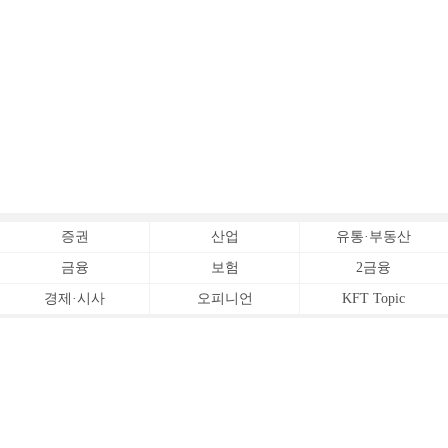
증권
산업
유통·부동산
금융
보험
2금융
경제·시사
오피니언
KFT Topic
전체서비스
Copyrightⓒ
한국금융신문 All Rights Reserved.