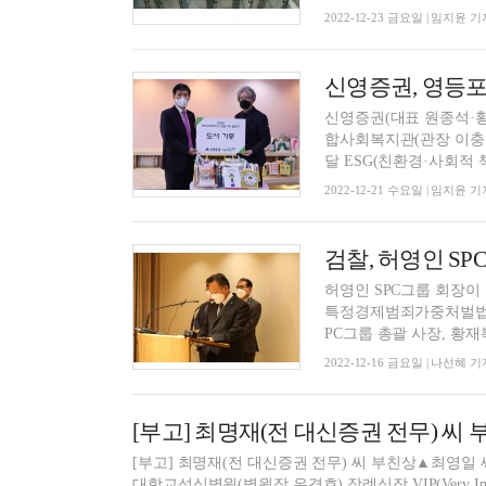
2022-12-23 금요일 | 임지윤 기
신영증권, 영등
신영증권(대표 원종석·
합사회복지관(관장 이충로
달 ESG(친환경·사회적 책
2022-12-21 수요일 | 임지윤 기
검찰, 허영인 SP
허영인 SPC그룹 회장
특정경제범죄가중처벌법상 
PC그룹 총괄 사장, 황재복
2022-12-16 금요일 | 나선혜 기
[부고] 최명재(전 대신증권 전무) 씨 
[부고] 최명재(전 대신증권 전무) 씨 부친상▲최영일 씨
대학교성심병원(병원장 유경호) 장례식장 VIP(Very Import