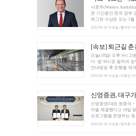
서호주(Western Austra
문 기간동안 한국 정부 
메그완 수상은 오는 1월 29
2023-01-25 수요일 | 홍지인 기
[속보] 퇴근길 춘
오늘(18일) 오후 9시 
다. 밤 10시경 열차의 
안내방송 후 운행을 재개하
2023-01-18 수요일 | 이창선 기
신영증권, 대구가
신영증권(대표 원종석‧황
약을 체결했다고 18일 
프로그램을 운영하는 등..
2023-01-18 수요일 | 임지윤 기