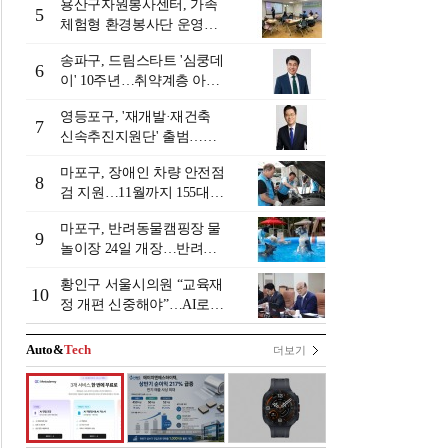
용산구자원봉사센터, 가족
5
체험형 환경봉사단 운영…
탄소중립 실천 확산
송파구, 드림스타트 '심쿵데
6
이' 10주년…취약계층 아동
가족 120명 지원
영등포구, '재개발·재건축
7
신속추진지원단' 출범…현
장 밀착 지원 가동
마포구, 장애인 차량 안전점
8
검 지원…11월까지 155대
정비비 지원
마포구, 반려동물캠핑장 물
9
놀이장 24일 개장…반려견
여름휴가 즐긴다
황인구 서울시의원 “교육재
10
정 개편 신중해야”…AI로
위기학생 조기 관리 제안
Auto&
Tech
더보기