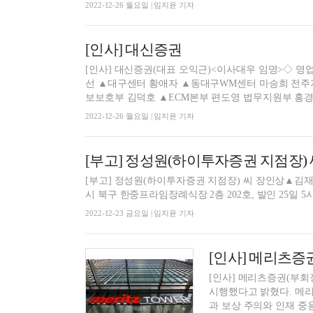
2022-12-26 월요일 | 임지윤 기자
[인사] 대신증권
[인사] 대신증권(대표 오익근)<이사대우 임명>◇
선 ▲대구센터 황애자 ▲동대구WM센터 마승희 전주
보보호부 김덕호 ▲ECM본부 편도영 법무지원부 홍경택
2022-12-26 월요일 | 임지윤 기자
[부고] 정성원(하이투자증권 지점장)
[부고] 정성원(하이투자증권 지점장) 씨 장인상▲김재훈
시 북구 한중프라임장례식장 2층 202호, 발인 25일 5시 30
2022-12-23 금요일 | 임지윤 기자
[인사] 메리츠증
[인사] 메리츠증권(부회장
시행했다고 밝혔다. 메
과 보상 주의와 인재 중용.