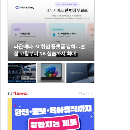
라온메타, AI 취업 플랫폼 강화…면
접 코칭부터 XR 실습까지 확대
FT
카드뉴스
더보기