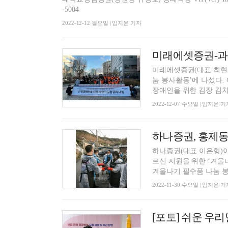
-5004
2022-12-12 월요일 | 임지윤 기자
미래에셋증권-과학
미래에셋증권(대표 최현
눔 봉사활동’에 나섰다.
장애인을 위한 김장 김치.
2022-12-07 수요일 | 임지윤 기
하나증권, 홍제동
하나증권(대표 이은형)이
르신 지원을 위한 ‘겨울
겨울나기 필수품 나눔 봉.
2022-11-30 수요일 | 임지윤 기
[포토] 쉬운 우