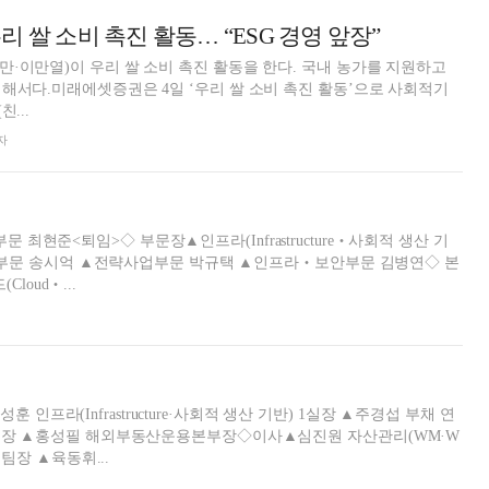
 쌀 소비 촉진 활동… “ESG 경영 앞장”
·이만열)이 우리 쌀 소비 촉진 활동을 한다. 국내 농가를 지원하고
해서다.미래에셋증권은 4일 ‘우리 쌀 소비 촉진 활동’으로 사회적기
...
자
부문 송시억 ▲전략사업부문 박규택 ▲인프라‧보안부문 김병연◇ 본
oud‧...
인프라(Infrastructure·사회적 생산 기반) 1실장 ▲주경섭 부채 연
nt) 대체운용본부장 ▲홍성필 해외부동산운용본부장◇이사▲심진원 자산관리(WM·W
운용팀장 ▲육동휘...