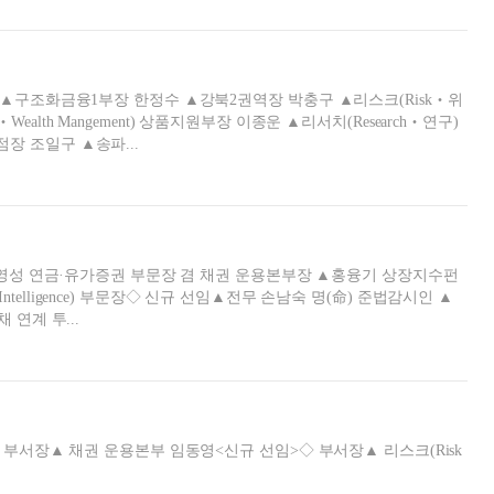
사▲구조화금융1부장 한정수 ▲강북2권역장 박충구 ▲리스크(Risk‧위
th Mangement) 상품지원부장 이종운 ▲리서치(Research‧연구)
 조일구 ▲송파...
김영성 연금·유가증권 부문장 겸 채권 운용본부장 ▲홍융기 상장지수펀
ficial Intelligence) 부문장◇ 신규 선임▲전무 손남숙 명(命) 준법감시인 ▲
연계 투...
 부서장▲ 채권 운용본부 임동영<신규 선임>◇ 부서장▲ 리스크(Risk