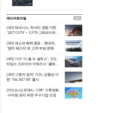
버려야 하는 곳'이라 묘사했다.
원칙으로 서다』를 펴냈다.정
오늘날 많은 이가 은퇴를 지옥
통 관료 출신으로 한국 금융의
이라 부르며 절망하지만, 김경
주요 변곡점마다 중요한 역할
애드버토리얼
록 고문은 새로운 시각을 제시
을 하고 금융 경영인으로서 큰
한다. 은퇴 후 60대를 전후한 1
족적을 남긴 김 전 회장이 후배
[AD] 제네시스, 럭셔리 경험 더한
0년의 과도기는 지옥이 아니라
세대에게 전하는 삶의 조언을
‘2027 GV70’‧‘GV70 그래파이트’
정화와 성장의 공간인 ‘은퇴연
담은 인생 노트다.『물처럼 흐
출시
옥(Purgatory)’이라는 것이다.
르고 원칙으로 서다』는 단순
[AD] 개소세 혜택 종료…현대차,
연옥은 고통스럽지만 끝이 있
한 자서전을 넘어, 실패를 두려
‘썸머 페스타’로 고객 부담 완화
으며, 준비를 통해 천국으로 나
워하지 않는 용기와 자신에 대
아갈 수 있는 희망의 장소라고
한 믿음이 어떻게 삶을 풍요롭
[AD] 기아 ‘디 올 뉴 셀토스’, 인도
말한
게 만드는지를 보여주는 지혜
타임스 드라이브 어워즈서 ‘올해의
의 보고로 평가된다.김용환 전
SUV’ 선정
회장은 “인생의 목표가 크더라
[AD]‘그랜저 잡자’ 기아, 상품성 더
도 조급해하지 말고 작은 것부
한 ‘The 2027 K8’ 출시
터 하나 하나 성취해 나가
라”고 조언한다. 뼈아픈 실패
[카드뉴스] KT&G, ‘CDP’ 기후변화
조차 성공의 뼈대가 된다는 긍
·수자원 관리 부문 우수기업 선정
정적인 마음으로