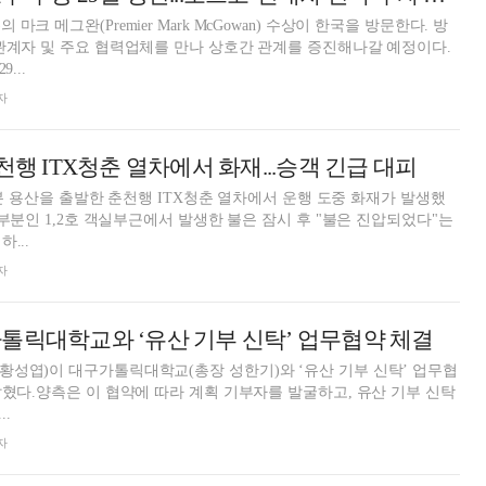
lia)의 마크 메그완(Premier Mark McGowan) 수상이 한국을 방문한다. 방
관계자 및 주요 협력업체를 만나 상호간 관계를 증진해나갈 예정이다.
...
자
천행 ITX청춘 열차에서 화재...승객 긴급 대피
21분 용산을 출발한 춘천행 ITX청춘 열차에서 운행 도중 화재가 발생했
앞부분인 1,2호 객실부근에서 발생한 불은 잠시 후 "불은 진압되었다"는
...
자
톨릭대학교와 ‘유산 기부 신탁’ 업무협약 체결
성엽)이 대구가톨릭대학교(총장 성한기)와 ‘유산 기부 신탁’ 업무협
밝혔다.양측은 이 협약에 따라 계획 기부자를 발굴하고, 유산 기부 신탁
.
자