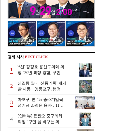
경제·시사
BEST CLICK
'6선' 장정호 용산구의회 의
1
장 "20년 의정 경험, 구민 위
해 쓰겠다" [인터뷰]
신길동 일대 '신통기획' 재개
2
발 시동…영등포구, 행정지
원 강화
마포구, 연 1% 중소기업육
3
성기금 20억원 융자…11일
까지 접수
[인터뷰] 윤판오 중구의회
4
의장 “구민 삶 바꾸는 의회
만들겠다”