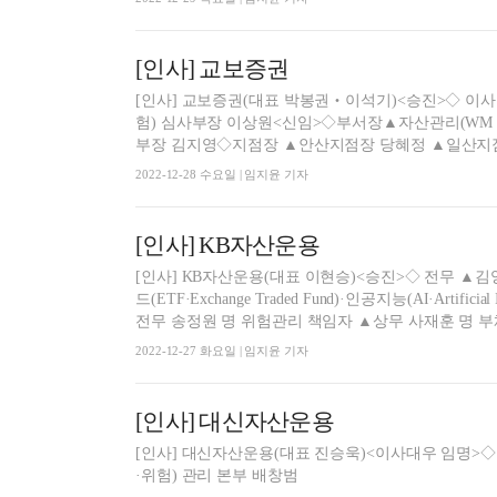
[인사] 교보증권
[인사] 교보증권(대표 박봉권‧이석기)<승진>◇ 이
험) 심사부장 이상원<신임>◇부서장▲자산관리(WM‧Weal
부장 김지영◇지점장 ▲안산지점장 당혜정 ▲일산지점장
2022-12-28 수요일 | 임지윤 기자
[인사] KB자산운용
[인사] KB자산운용(대표 이현승)<승진>◇ 전무 ▲
드(ETF·Exchange Traded Fund)·인공지능(AI·Arti
전무 송정원 명 위험관리 책임자 ▲상무 사재훈 명 부채 
2022-12-27 화요일 | 임지윤 기자
[인사] 대신자산운용
[인사] 대신자산운용(대표 진승욱)<이사대우 임명>◇
·위험) 관리 본부 배창범