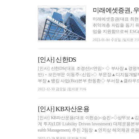
미래에셋증권, 우리
미래에셋증권(대표 최현만
취약계층 자립을 돕기 위
업을 지원함으로써 ESG(친
2023-01-04 수요일 | 임지윤 기
[인사] 신한DS
[인사] 신한DS(대표 조경선)<연임> ◇ 부사장▲경영부문 최현준<퇴임>◇ 부문장▲인프라(Infrastructure‧사회적 생산 기
반)‧보안부문 이동주<신임>◇ 부문장▲디지털개발
부장▲뱅킹 사업(Biz)본부 한동환◇ 부서장▲클라우드(Cl
2022-12-30 금요일 | 임지윤 기자
[인사] KB자산운용
[인사] KB자산운용(대표 이현승)<승진>◇상무보▲김성훈 
계 투자(LDI·Liability Driven Investme
ealth Management) 추진 2팀장 ▲연치상 해외채권 
2022-12-29 목요일 | 임지윤 기자