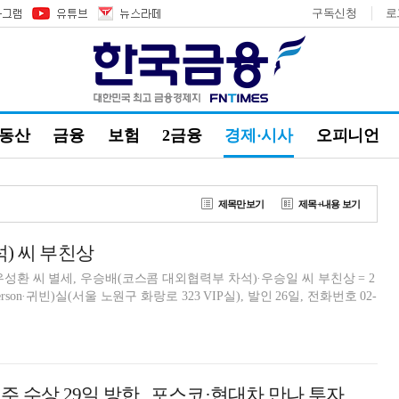
구독신청
로
부동산
금융
보험
2금융
경제·시사
오피니언
제목만보기
제목+내용 보기
) 씨 부친상
성환 씨 별세, 우승배(코스콤 대외협력부 차석)·우승일 씨 부친상 = 2
 Person·귀빈)실(서울 노원구 화랑로 323 VIP실), 발인 26일, 전화번호 02-
마크 메그완 서호주 수상 29일 방한...포스코·현대차 만나 투자 논의