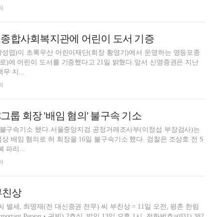
자
포종합사회복지관에 어린이 도서 기증
황성엽)이 초록우산 어린이재단(회장 황영기)에서 운영하는 영등포종
)에 어린이 도서를 기증했다고 21일 밝혔다.앞서 신영증권은 지난
무·지...
자
C그룹 회장 '배임 혐의' 불구속 기소
이 불구속기소 됐다.서울중앙지검 공정거래조사부(이정섭 부장검사)는
배임 혐의로 허 회장을 16일 불구속기소 했다. 검찰은 조상호 전 S
 파리...
자
부친상
 별세, 최명재(전 대신증권 전무) 씨 부친상 = 11일 오전, 평촌 한림
ant Person‧귀빈) 2호실, 발인 13일 오후 1시, 전화번호=(031) 382