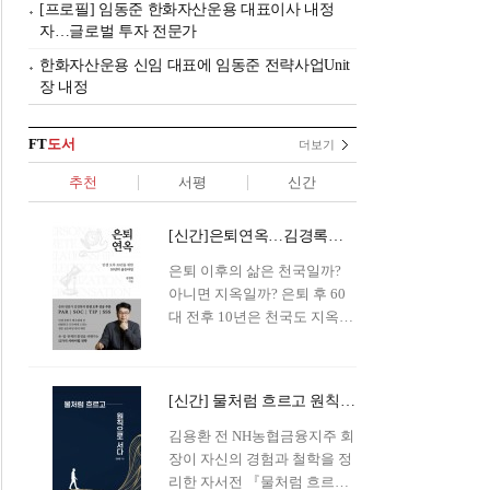
[프로필] 임동준 한화자산운용 대표이사 내정
자…글로벌 투자 전문가
한화자산운용 신임 대표에 임동준 전략사업Unit
장 내정
FT
도서
더보기
추천
서평
신간
[신간]은퇴연옥…김경록의 은퇴 후 삶의 나침반
은퇴 이후의 삶은 천국일까?
아니면 지옥일까? 은퇴 후 60
대 전후 10년은 천국도 지옥도
아닌 '연옥'이라 개념이 등장해
화제를 모으고 있다.투자 전문
가이자 은퇴연구소장으로서의
[신간] 물처럼 흐르고 원칙으로 서다…김용환의 통찰을 담다
은퇴 설계를 가이드해 온 김경
록 옵투스자산운용의 고문이
김용환 전 NH농협금융지주 회
신간 『은퇴연옥』을 내놓았
장이 자신의 경험과 철학을 정
다.단테는 지옥을 '모든 희망을
리한 자서전 『물처럼 흐르고