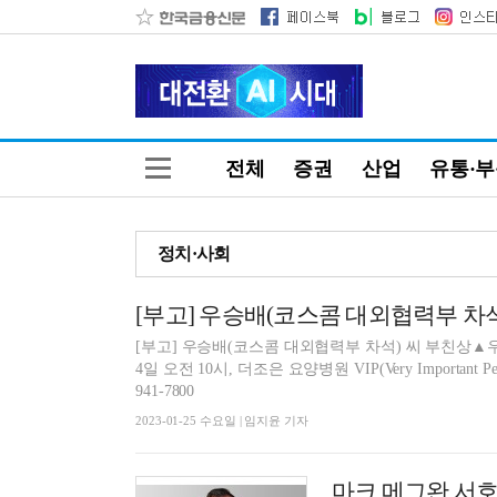
전체
증권
산업
유통·
정치·사회
[부고] 우승배(코스콤 대외협력부 차석
[부고] 우승배(코스콤 대외협력부 차석) 씨 부친상▲우
4일 오전 10시, 더조은 요양병원 VIP(Very Important
941-7800
2023-01-25 수요일 | 임지윤 기자