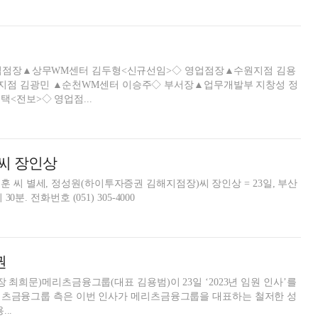
 영업점장▲상무WM센터 김두형<신규선임>◇ 영업점장▲수원지점 김용
지점 김광민 ▲순천WM센터 이승주◇ 부서장▲업무개발부 지창성 정
<전보>◇ 영업점...
 씨 장인상
 씨 별세, 정성원(하이투자증권 김해지점장)씨 장인상 = 23일, 부산
분. 전화번호 (051) 305-4000
권
 최희문)메리츠금융그룹(대표 김용범)이 23일 ‘2023년 임원 인사’를
리츠금융그룹 측은 이번 인사가 메리츠금융그룹을 대표하는 철저한 성
..