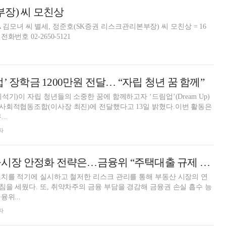
부장) 씨 모친상
김모녀 씨 별세, 정준호(SK증권 리스크관리본부장) 씨 모친상 = 16
화번호 02-2650-5121
’ 장학금 1200만원 전달… “자립 청년 꿈 함께”
기)이 자립 청년들의 소중한 꿈에 함께하고자 ‘드림업’(Dream Up)
사회적협동조합(이사장 최진)에 전달했다고 13일 밝혔다.이번 활동은
..
자
2023년 정부 금융시장 안정화 전략은…금융위 “주택대출 규제 정상화”
치를 적기에 실시하고 철저한 리스크 관리를 통해 부동산 시장의 연
을 세웠다. 또, 취약차주의 금융 부담을 경감해 금융권 손실 흡수 능
위...
자