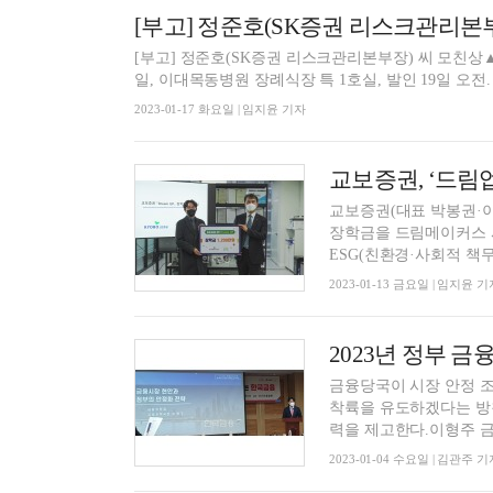
[부고] 정준호(SK증권 리스크관리본
[부고] 정준호(SK증권 리스크관리본부장) 씨 모친상▲
일, 이대목동병원 장례식장 특 1호실, 발인 19일 오전. 전
2023-01-17 화요일 | 임지윤 기자
교보증권, ‘드림업
교보증권(대표 박봉권·이석
장학금을 드림메이커스 
ESG(친환경·사회적 책무.
2023-01-13 금요일 | 임지윤 기
금융당국이 시장 안정 조
착륙을 유도하겠다는 방침
력을 제고한다.이형주 금융
2023-01-04 수요일 | 김관주 기