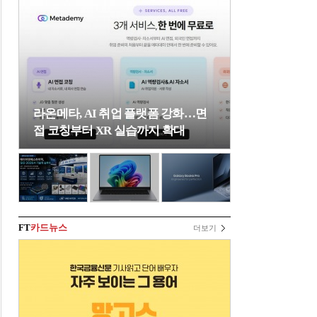
라온메타, AI 취업 플랫폼 강화…면
접 코칭부터 XR 실습까지 확대
FT
카드뉴스
더보기