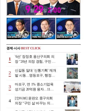
경제·시사
BEST CLICK
'6선' 장정호 용산구의회 의
1
장 "20년 의정 경험, 구민 위
해 쓰겠다" [인터뷰]
신길동 일대 '신통기획' 재개
2
발 시동…영등포구, 행정지
원 강화
마포구, 연 1% 중소기업육
3
성기금 20억원 융자…11일
까지 접수
[인터뷰] 윤판오 중구의회
4
의장 “구민 삶 바꾸는 의회
만들겠다”