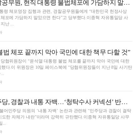
자유통일당 “경찰공무원, 현직 대통령 불법체포에 가담하지 말길”
통령 체포영장 집행과 관련, 경찰공무원들에게 “대한민국 헌정사상
법체포에 가담하지 말았으면 한다”고 당부했다.이종혁 자유통일당 사
난 ...
자
불법 체포 끝까지 막아 국민에 대한 책무 다할 것”
 당협위원장이 “윤석열 대통령 불법 체포를 끝까지 막아 국민에 대한
했다.이 위원장은 10일 페이스북에 “당협위원장들이 지난 8일 사기탄
..
자
자유통일당 “민주당, 경찰과 내통 자백…‘청탁수사 커넥션’ 반드시 밝힐 것”
어민주당 의원의 ‘내통 자백’ 논란과 관련해 “민주당과 경찰이 결탁
 시도한 자체가 내란”이라며 강력히 규탄했다.이종혁 자유통일당 사무
...
자