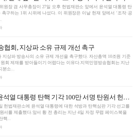
원장 겸 사무총장이 27일 오후 헌법재판소 앞에서 윤석열 대통령 탄
 촉구하는 1위 시위에 나섰다. 이 위원장은 이날 헌재 앞에서 ‘조작·공
.
자
협회, 지상파 소유 규제 개선 촉구
지상파 방송사의 소유 규제 개선을 촉구했다. 자산총액 10조원 기준
위원회 제재를 받아들이기 어렵다는 이유다.지역민영방송협회는 지난
분소...
자
황교안 전 총리, 윤석열 대통령 탄핵 기각 100만 서명 탄원서 헌재 제출
5일 헌법재판소에 윤석열 대통령에 대한 석방과 탄핵심판 기각 선고를
 탄원서를 제출했다.앞서 황 전 총리는 지난 4일 자정 무렵 페이스북을
핵...
자