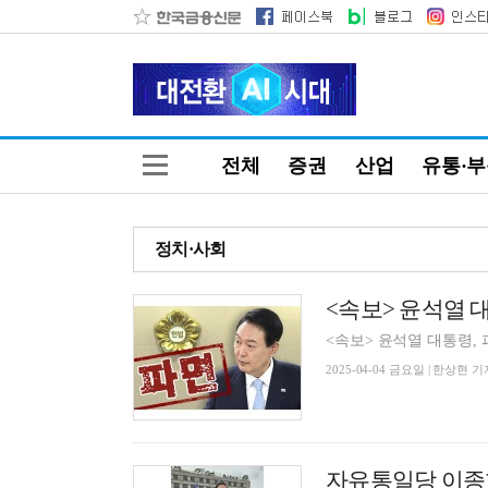
전체
증권
산업
유통·
정치·사회
<속보> 윤석열 대
<속보> 윤석열 대통령, 
2025-04-04 금요일 | 한상현 기