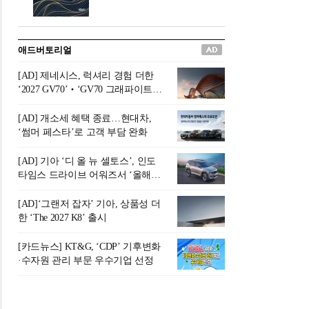
버려야 하는 곳'이라 묘사했다.
원칙으로 서다』를 펴냈다.정
오늘날 많은 이가 은퇴를 지옥
통 관료 출신으로 한국 금융의
이라 부르며 절망하지만, 김경
주요 변곡점마다 중요한 역할
애드버토리얼
록 고문은 새로운 시각을 제시
을 하고 금융 경영인으로서 큰
한다. 은퇴 후 60대를 전후한 1
족적을 남긴 김 전 회장이 후배
[AD] 제네시스, 럭셔리 경험 더한
0년의 과도기는 지옥이 아니라
세대에게 전하는 삶의 조언을
‘2027 GV70’‧‘GV70 그래파이트’
정화와 성장의 공간인 ‘은퇴연
담은 인생 노트다.『물처럼 흐
출시
옥(Purgatory)’이라는 것이다.
르고 원칙으로 서다』는 단순
[AD] 개소세 혜택 종료…현대차,
연옥은 고통스럽지만 끝이 있
한 자서전을 넘어, 실패를 두려
‘썸머 페스타’로 고객 부담 완화
으며, 준비를 통해 천국으로 나
워하지 않는 용기와 자신에 대
아갈 수 있는 희망의 장소라고
한 믿음이 어떻게 삶을 풍요롭
[AD] 기아 ‘디 올 뉴 셀토스’, 인도
말한
게 만드는지를 보여주는 지혜
타임스 드라이브 어워즈서 ‘올해의
의 보고로 평가된다.김용환 전
SUV’ 선정
회장은 “인생의 목표가 크더라
[AD]‘그랜저 잡자’ 기아, 상품성 더
도 조급해하지 말고 작은 것부
한 ‘The 2027 K8’ 출시
터 하나 하나 성취해 나가
라”고 조언한다. 뼈아픈 실패
[카드뉴스] KT&G, ‘CDP’ 기후변화
조차 성공의 뼈대가 된다는 긍
·수자원 관리 부문 우수기업 선정
정적인 마음으로