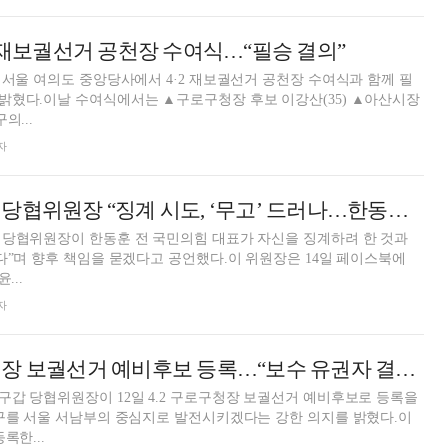
2 재보궐선거 공천장 수여식…“필승 결의”
 서울 여의도 중앙당사에서 4·2 재보궐선거 공천장 수여식과 함께 필
밝혔다.이날 수여식에서는 ▲구로구청장 후보 이강산(35) ▲아산시장
의...
자
이상규 국민의힘 당협위원장 “징계 시도, ‘무고’ 드러나…한동훈에 책임 묻겠다”
 당협위원장이 한동훈 전 국민의힘 대표가 자신을 징계하려 한 것과
다”며 향후 책임을 묻겠다고 공언했다.이 위원장은 14일 페이스북에
...
자
이강산, 구로구청장 보궐선거 예비후보 등록…“보수 유권자 결집해 달라”
갑 당협위원장이 12일 4.2 구로구청장 보궐선거 예비후보로 등록을
구를 서울 서남부의 중심지로 발전시키겠다는 강한 의지를 밝혔다.이
록한...