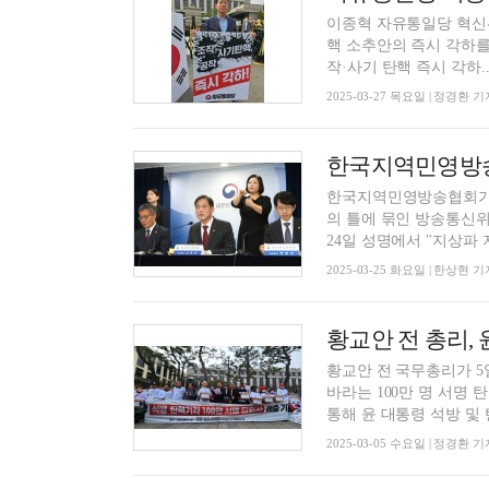
이종혁 자유통일당 혁신위
핵 소추안의 즉시 각하를
작·사기 탄핵 즉시 각하..
2025-03-27 목요일 | 정경환 기
한국지역민영방송
한국지역민영방송협회가 
의 틀에 묶인 방송통신
24일 성명에서 "지상파 지
2025-03-25 화요일 | 한상현 기
황교안 전 국무총리가 
바라는 100만 명 서명
통해 윤 대통령 석방 및 탄
2025-03-05 수요일 | 정경환 기