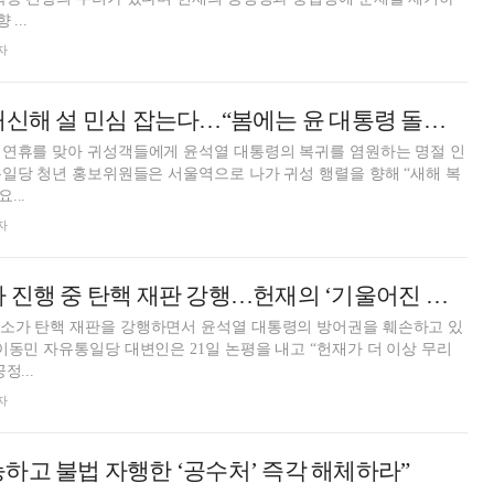
...
자
자유통일당, 與 대신해 설 민심 잡는다…“봄에는 윤 대통령 돌아올 것”
 연휴를 맞아 귀성객들에게 윤석열 대통령의 복귀를 염원하는 명절 인
통일당 청년 홍보위원들은 서울역으로 나가 귀성 행렬을 향해 “새해 복
...
자
자유통일당 “형사 진행 중 탄핵 재판 강행…헌재의 ‘기울어진 저울추’”
소가 탄핵 재판을 강행하면서 윤석열 대통령의 방어권을 훼손하고 있
이동민 자유통일당 대변인은 21일 논평을 내고 “헌재가 더 이상 무리
정...
자
하고 불법 자행한 ‘공수처’ 즉각 해체하라”