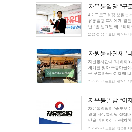
자유통일당 “구
4·2 구로구청장 보궐선
유통일당 후보에게 결집되
난 4일 발표된 에브리리서치
2025-03-05 수요일 | 정경환 기
자원봉사단체 ‘나비회’(
새해를 맞아 구룡마을에서
구 구룡마을자치회에 따르
2025-02-28 금요일 | 권혁기 기
자유통일당 “이재
자유통일당이 ‘중도보수
경혁 자유통일당 정책대변
민을 기만하는 파렴치한 거
2025-02-21 금요일 | 정경환 기