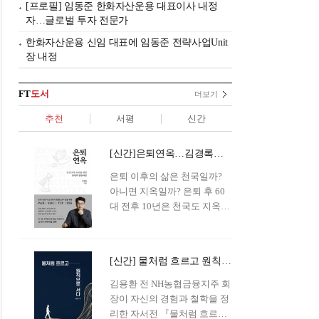
[프로필] 임동준 한화자산운용 대표이사 내정
자…글로벌 투자 전문가
한화자산운용 신임 대표에 임동준 전략사업Unit
장 내정
FT
도서
더보기
추천
서평
신간
[신간]은퇴연옥…김경록의 은퇴 후 삶의 나침반
은퇴 이후의 삶은 천국일까?
아니면 지옥일까? 은퇴 후 60
대 전후 10년은 천국도 지옥도
아닌 '연옥'이라 개념이 등장해
화제를 모으고 있다.투자 전문
가이자 은퇴연구소장으로서의
[신간] 물처럼 흐르고 원칙으로 서다…김용환의 통찰을 담다
은퇴 설계를 가이드해 온 김경
록 옵투스자산운용의 고문이
김용환 전 NH농협금융지주 회
신간 『은퇴연옥』을 내놓았
장이 자신의 경험과 철학을 정
다.단테는 지옥을 '모든 희망을
리한 자서전 『물처럼 흐르고