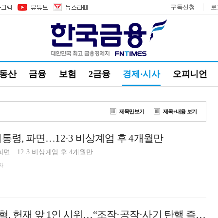
구독신청
로
부동산
금융
보험
2금융
경제·시사
오피니언
제목만보기
제목+내용 보기
통령, 파면…12·3 비상계엄 후 4개월만
파면…12·3 비상계엄 후 4개월만
자
자유통일당 이종혁, 헌재 앞 1인 시위…“조작·공작·사기 탄핵 즉시 각하해야”