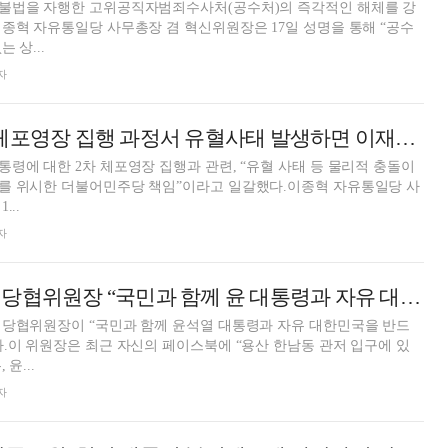
불법을 자행한 고위공직자범죄수사처(공수처)의 즉각적인 해체를 강
종혁 자유통일당 사무총장 겸 혁신위원장은 17일 성명을 통해 “공수
 상...
자
자유통일당 “尹 체포영장 집행 과정서 유혈사태 발생하면 이재명 책임”
령에 대한 2차 체포영장 집행과 관련, “유혈 사태 등 물리적 충돌이
를 위시한 더불어민주당 책임”이라고 일갈했다.이종혁 자유통일당 사
...
자
이상규 국민의힘 당협위원장 “국민과 함께 윤 대통령과 자유 대한민국 반드시 지킬 것”
 당협위원장이 “국민과 함께 윤석열 대통령과 자유 대한민국을 반드
.이 위원장은 최근 자신의 페이스북에 “용산 한남동 관저 입구에 있
윤...
자