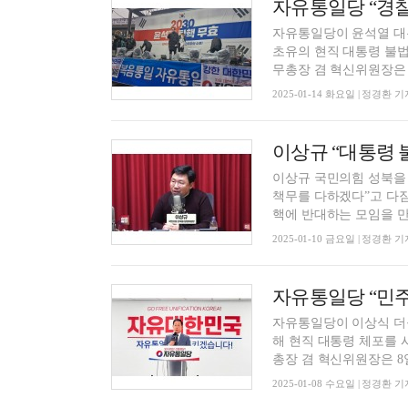
자유통일당이 윤석열 대
초유의 현직 대통령 불
무총장 겸 혁신위원장은 지
2025-01-14 화요일 | 정경환 기
이상규 “대통령 
이상규 국민의힘 성북을
책무를 다하겠다”고 다짐
핵에 반대하는 모임을 만.
2025-01-10 금요일 | 정경환 기
자유통일당이 이상식 더불
해 현직 대통령 체포를
총장 겸 혁신위원장은 8일
2025-01-08 수요일 | 정경환 기