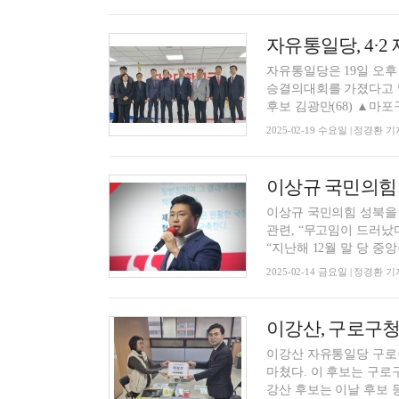
자유통일당, 4·
자유통일당은 19일 오후
승결의대회를 가졌다고 
후보 김광만(68) ▲마포구
2025-02-19 수요일 | 정경환 기
이상규 국민의힘 성북을
관련, “무고임이 드러났
“지난해 12월 말 당 중앙윤
2025-02-14 금요일 | 정경환 기
이강산 자유통일당 구로구
마쳤다. 이 후보는 구로
강산 후보는 이날 후보 등