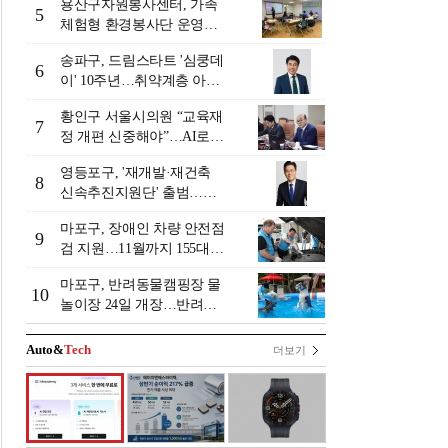
용산구자원봉사센터, 가족
5
체험형 환경봉사단 운영…
탄소중립 실천 확산
송파구, 드림스타트 '심쿵데
6
이' 10주년…취약계층 아동
가족 120명 지원
황인구 서울시의원 “교육재
7
정 개편 신중해야”…AI로
위기학생 조기 관리 제안
영등포구, '재개발·재건축
8
신속추진지원단' 출범…현
장 밀착 지원 가동
마포구, 장애인 차량 안전점
9
검 지원…11월까지 155대
정비비 지원
마포구, 반려동물캠핑장 물
10
놀이장 24일 개장…반려견
여름휴가 즐긴다
Auto&
Tech
더보기