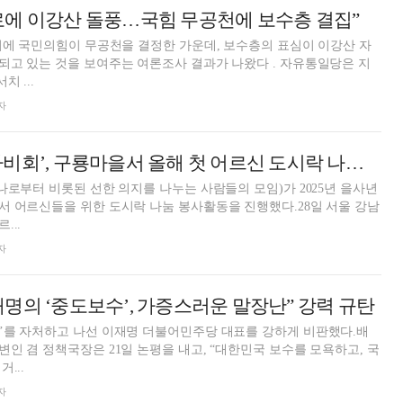
로에 이강산 돌풍…국힘 무공천에 보수층 결집”
거에 국민의힘이 무공천을 결정한 가운데, 보수층의 표심이 이강산 자
고 있는 것을 보여주는 여론조사 결과가 나왔다 . 자유통일당은 지
 ...
자
자원봉사단체 ‘나비회’, 구룡마을서 올해 첫 어르신 도시락 나눔 봉사 진행
나로부터 비롯된 선한 의지를 나누는 사람들의 모임)가 2025년 을사년
 어르신들을 위한 도시락 나눔 봉사활동을 진행했다.28일 서울 강남
...
자
명의 ‘중도보수’, 가증스러운 말장난” 강력 규탄
’를 자처하고 나선 이재명 더불어민주당 대표를 강하게 비판했다.배
인 겸 정책국장은 21일 논평을 내고, “대한민국 보수를 모욕하고, 국
...
자