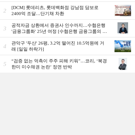
[DCM] 롯데리츠, 롯데백화점 강남점 담보로
2
2400억 조달…단기채 차환
공적자금 상환에서 증권사 인수까지…수협은행
3
'금융그룹화' 25년 여정 [수협은행 금융그룹의 꿈
①]
관악구 '두산' 26평, 3.2억 떨어진 10.5억원에 거
4
래 [일일 하락가]
“검증 없는 억측이 주주 피해 키워”…코리, ‘북경
5
한미 미수채권 논란’ 정면 반박