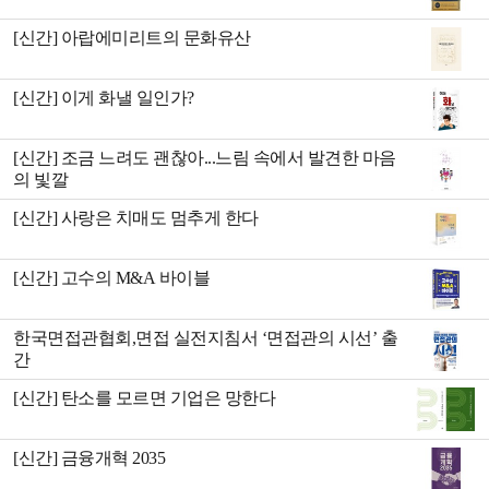
[신간] 아랍에미리트의 문화유산
[신간] 이게 화낼 일인가?
[신간] 조금 느려도 괜찮아...느림 속에서 발견한 마음
의 빛깔
[신간] 사랑은 치매도 멈추게 한다
[신간] 고수의 M&A 바이블
한국면접관협회,면접 실전지침서 ‘면접관의 시선’ 출
간
[신간] 탄소를 모르면 기업은 망한다
[신간] 금융개혁 2035