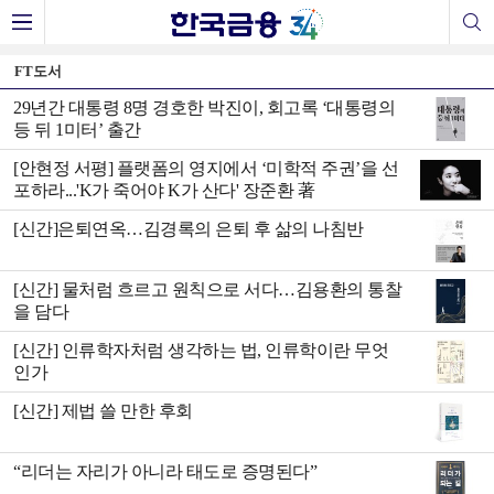
FT도서
29년간 대통령 8명 경호한 박진이, 회고록 ‘대통령의
등 뒤 1미터’ 출간
[안현정 서평] 플랫폼의 영지에서 ‘미학적 주권’을 선
포하라...'K가 죽어야 K가 산다' 장준환 著
[신간]은퇴연옥…김경록의 은퇴 후 삶의 나침반
[신간] 물처럼 흐르고 원칙으로 서다…김용환의 통찰
을 담다
[신간] 인류학자처럼 생각하는 법, 인류학이란 무엇
인가
[신간] 제법 쓸 만한 후회
“리더는 자리가 아니라 태도로 증명된다”