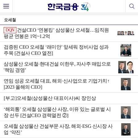
오세철
건설CEO ‘연봉킹’ 삼성물산 오세철…임직원
DQN
평균 연봉은 1억~1.2억
검증된 CEO 오세철 ‘래미안’ 앞세워 정비사업 성과
주목 [건설사 CEO 열전]
삼성물산 오세철·현대건설 이한우, 자사주 매입으로
'책임 경영’
연임 성공 오세철 대표, 해외·신사업으로 기업가치↑
[2023 올해의 CEO]
[부고]오세철(삼성물산 대표이사)씨 장인상
‘해외통’ 오세철 삼성물산 사장, 이유 있는 글로벌 시
장 선두 [건설CEO 경력열전 ②]
오세철 삼성물산 건설부문 사장, 해외·ESG 신시장 사
업 ‘약진’