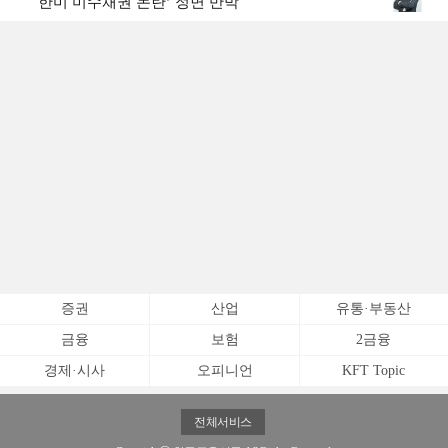
한미 미수채권 논란’ 정면 반박
증권
산업
유통·부동산
금융
보험
2금융
경제·시사
오피니언
KFT Topic
전체서비스