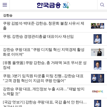
강한승
쿠팡 김범석·박대준·강한승, 청문회 불참 사유서 제
출
쿠팡, 강한승 경영관리총괄 대표이사 재선임
강한승 쿠팡 대표 "쿠팡 디지털 혁신 지역경제 활성
화로 이어져"
[유통 플랫폼] 쿠팡 강한승, 총 거래액 34조 무서운 성
장세
쿠팡, 3분기 임직원 타운홀 미팅 진행...강한승 대표
"고객 경험 혁신이 지금의 쿠팡 만들어"
강한승 쿠팡 대표, 개인정보 누출 사과…"재발 방지
노력할 것"
[국감 엿보기] 강한승 쿠팡 대표, 국감 출석 안 한다…
건강상 이유