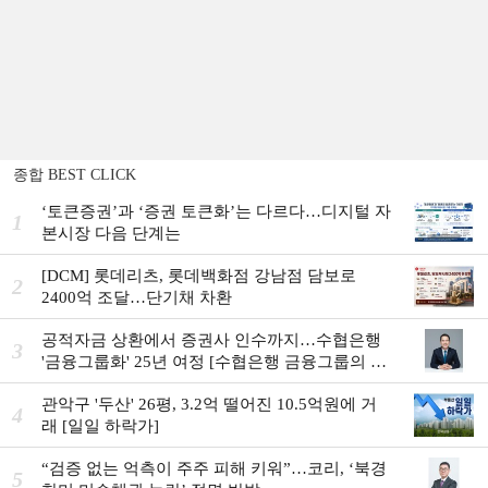
종합 BEST CLICK
‘토큰증권’과 ‘증권 토큰화’는 다르다…디지털 자
1
본시장 다음 단계는
[DCM] 롯데리츠, 롯데백화점 강남점 담보로
2
2400억 조달…단기채 차환
공적자금 상환에서 증권사 인수까지…수협은행
3
'금융그룹화' 25년 여정 [수협은행 금융그룹의 꿈
①]
관악구 '두산' 26평, 3.2억 떨어진 10.5억원에 거
4
래 [일일 하락가]
“검증 없는 억측이 주주 피해 키워”…코리, ‘북경
5