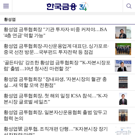
황성엽
황성엽 금투협회장 "기관 투자자 비중 커져야…ISA
'4층 연금' 역할 가능"
황성엽 금투협회장-자산운용업계 대표단, 싱가포르·
중국 선전 방문…국부펀드 투자전략 등 점검
'골든타임' 강조한 황성엽 금투협회장 "'K-자본시장포
럼' 출범…10년 청사진 마련할 것"
황성엽 금투협회장 "장내파생, '자본시장의 혈관' 충
실…새 역할 모색 전환점"
황성엽 금투협회장, 첫 해외 일정 ICSA 참석…“K-자
본시장 글로벌 세일즈”
황성엽 금투협회장, 일본자산운용협회 출범 앞두고
협력 논의
황성엽號 금투협, 조직개편 단행…"K자본시장 장기
성장전략 마련"