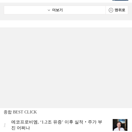
더보기
맨위로
종합 BEST CLICK
에코프로비엠, ‘1.2조 유증’ 이후 실적‧주가 부
1
진 어쩌나