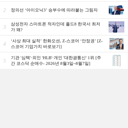
2
정의선 ‘아이오닉3ʼ 승부수에 따라붙는 그림자
삼성전자 스마트폰 적자인데 폴드8 한국서 최저
3
가 왜?
‘사상 최대 실적ʼ 한화오션, Z-스코어 ‘안정권ʼ [Z-
4
스코어 기업가치 바로보기]
기관 '심텍'·외인 'HLB'·개인 '대한광통신' 1위 [주
5
간 코스닥 순매수- 2026년 8월3일~8월7일]