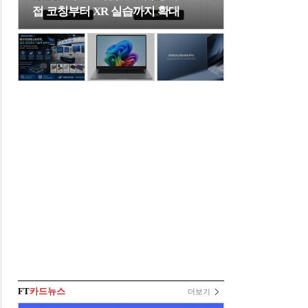
접 코칭부터 XR 실습까지 확대
FT
카드뉴스
더보기