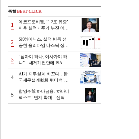
종합
BEST CLICK
에코프로비엠, ‘1.2조 유증’
1
이후 실적‧주가 부진 어쩌
나
SK하이닉스, 실적 반등 성
2
공한 솔리다임 나스닥 상장
검토
"남아야 하나, 이사가야 하
3
나"…세제개편안에 ISA 투
자자 셈법 복잡
AI가 재무설계 바꾼다…한
4
국재무설계협회·쿼터백 '베
러웰스'로 생태계 구축
함영주號 하나금융, '하나더
5
넥스트‘ 연계 확대…신탁수
수료 2배 증가 효과 [금융 시
니어 비즈니스 돋보기]