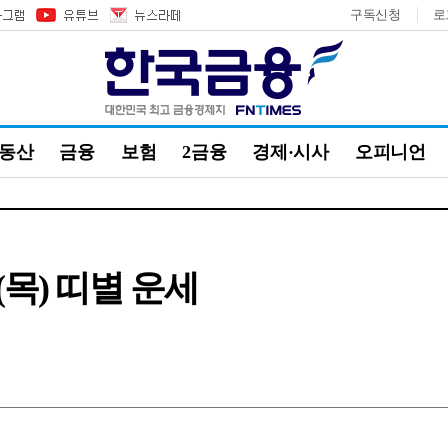
구독신청
로
부동산
금융
보험
2금융
경제·시사
오피니언
(목) 띠별 운세