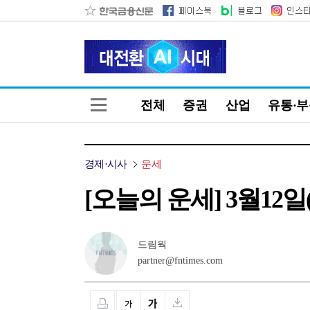
전체
증권
산업
유통·
경제·시사
운세
[오늘의 운세] 3월12일
드림웍
partner@fntimes.com