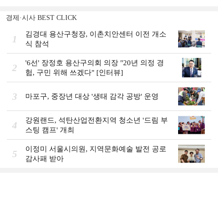
경제·시사 BEST CLICK
김경대 용산구청장, 이촌치안센터 이전 개소
1
식 참석
'6선' 장정호 용산구의회 의장 "20년 의정 경
2
험, 구민 위해 쓰겠다" [인터뷰]
3
마포구, 중장년 대상 '생태 감각 공방' 운영
강원랜드, 석탄산업전환지역 청소년 '드림 부
4
스팅 캠프' 개최
이정미 서울시의원, 지역문화예술 발전 공로
5
감사패 받아