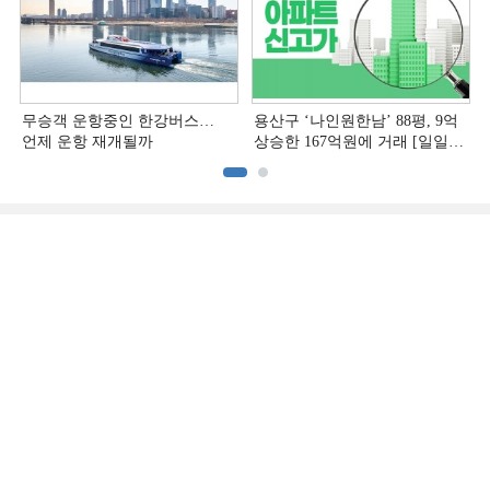
무승객 운항중인 한강버스…
용산구 ‘나인원한남’ 88평, 9억
언제 운항 재개될까
상승한 167억원에 거래 [일일
아파트 신고가]