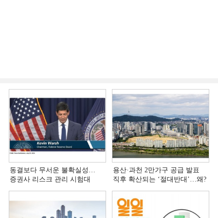
동결보다 무서운 불확실성…
용산·과천 2만가구 공급 발표
증권사 리스크 관리 시험대
직후 확산되는 ‘절대반대’…왜?