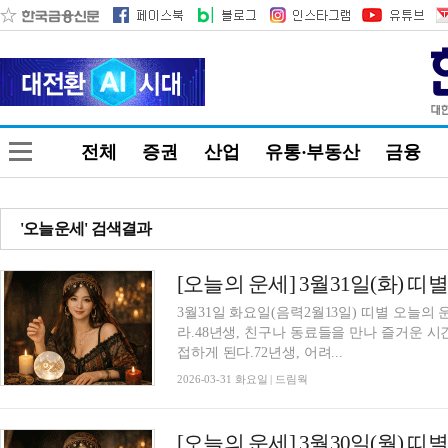
전체
증권
산업
유통·부동산
금융
'오늘운세' 검색결과
[오늘의 운세] 3월31일(화) 띠
3월31일 화요일(음력2월13일) 띠별 오늘의
라.48년생, 친구나 동료들을 만나 즐거운 시
접하게 된다.72년생, 어려...
2026-03-31 화요일 | 드림웍
[오늘의 운세] 3월30일(월) 띠