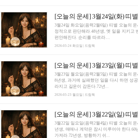
[오늘의 운세] 3월24일(화) 띠
3월24일 화요일(음력2월6일) 띠별 오늘의 
정적으로 판단해라.48년생, 옛 일을 지키고 
편안해진다. 순리를 따르라....
2026-03-24 화요일 | 드림웍
[오늘의 운세] 3월23일(월) 띠
3월23일 월요일(음력2월5일) 띠별 오늘의 
8년생, 과거에 실패했던 일을 다시 하면 성공
라지고 길운이 감돈다.72년...
2026-03-23 월요일 | 드림웍
[오늘의 운세] 3월22일(일) 띠
3월22일 일요일(음력2월4일) 띠별 오늘의 
년생, 매매나 계약은 잠시 미루어야 한다.6
가져라.72년생, 방황하기 쉬...