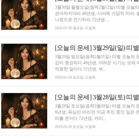
3월30일 월월요일(음력2월12일) 띠별 오늘
관여하지마라.48년생, 시비에 가담치 마라. 
나중으로 연기하라.72년생...
2026-03-30 월요일 | 드림웍
[오늘의 운세] 3월29일(일) 띠
3월29일 일요일(음력2월11일) 띠별 오늘의
감이 중요하다.48년생, 어려운 시기는 오래 
적합한 일이다.72년생, 부...
2026-03-29 일요일 | 드림웍
[오늘의 운세] 3월28일(토) 띠
3월28일 토요일(음력2월10일) 띠별 오늘의 
8년생, 욕심만 버리면 지금 추진 중인 일은 
따를 운이다.72년생, 카리...
2026-03-28 토요일 | 드림웍