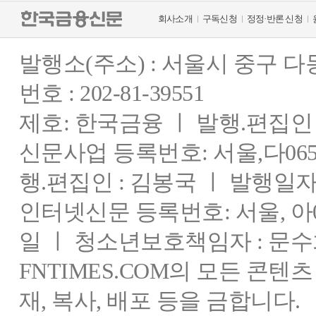
회사소개
구독신청
정정·반론 신청
발행소(주소) : 서울시 중구 
번호 : 202-81-39551
제호: 한국금융 ㅣ 발행.편집인 : 
신문사업 등록번호: 서울,다0655
행.편집인 : 김봉국 ㅣ 발행일자:
인터넷신문 등록번호: 서울, 아03
일 ㅣ 청소년보호책임자 : 문수
FNTIMES.COM의 모든 콘텐
재, 복사, 배포 등을 금합니다.