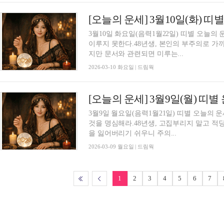
[오늘의 운세] 3월10일(화) 띠
3월10일 화요일(음력1월22일) 띠별 오늘의
이루지 못한다.48년생, 본인의 부주의로 가
지만 문서와 관련되면 미루는...
2026-03-10 화요일 | 드림웍
[오늘의 운세] 3월9일(월) 띠별
3월9일 월요일(음력1월21일) 띠별 오늘의 
것을 명심해라.48년생, 고집부리지 말고 적당
을 잃어버리기 쉬우니 주의...
2026-03-09 월요일 | 드림웍
1
2
3
4
5
6
7