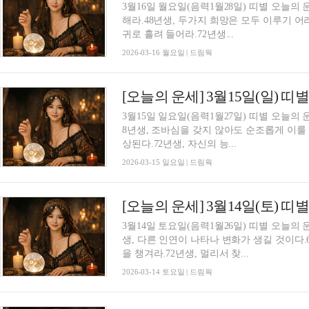
3월16일 월요일(음력1월28일) 띠별 오늘의
해라.48년생, 두가지 희망은 모두 이루기 어
귀로 흘려 들어라.72년생...
2026-03-16 월요일 | 드림웍
[오늘의 운세] 3월15일(일) 띠
3월15일 일요일(음력1월27일) 띠별 오늘의 
8년생, 조바심을 갖지 않아도 순조롭게 이룰 
상된다.72년생, 자신의 능...
2026-03-15 일요일 | 드림웍
[오늘의 운세] 3월14일(토) 띠
3월14일 토요일(음력1월26일) 띠별 오늘의
생, 다른 인연이 나타나 변화가 생길 것이다.
을 챙겨라.72년생, 멀리서 찾...
2026-03-14 토요일 | 드림웍