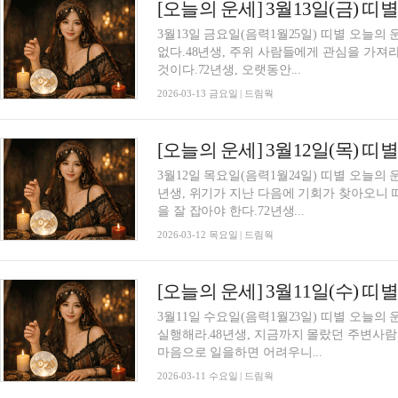
[오늘의 운세] 3월13일(금) 띠
3월13일 금요일(음력1월25일) 띠별 오늘의
없다.48년생, 주위 사람들에게 관심을 가져
것이다.72년생, 오랫동안...
2026-03-13 금요일 | 드림웍
[오늘의 운세] 3월12일(목) 띠
3월12일 목요일(음력1월24일) 띠별 오늘의 
년생, 위기가 지난 다음에 기회가 찾아오니 
을 잘 잡아야 한다.72년생...
2026-03-12 목요일 | 드림웍
[오늘의 운세] 3월11일(수) 띠
3월11일 수요일(음력1월23일) 띠별 오늘의
실행해라.48년생, 지금까지 몰랐던 주변사람
마음으로 일을하면 어려우니...
2026-03-11 수요일 | 드림웍