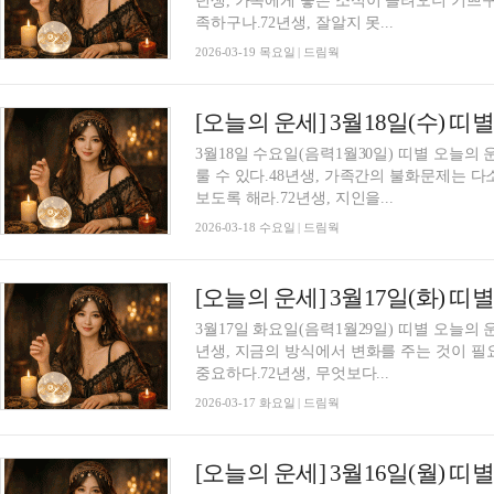
년생, 가족에게 좋은 소식이 들려오니 기쁘구
족하구나.72년생, 잘알지 못...
2026-03-19 목요일 | 드림웍
[오늘의 운세] 3월18일(수) 띠
3월18일 수요일(음력1월30일) 띠별 오늘의 
룰 수 있다.48년생, 가족간의 불화문제는 다
보도록 해라.72년생, 지인을...
2026-03-18 수요일 | 드림웍
[오늘의 운세] 3월17일(화) 띠
3월17일 화요일(음력1월29일) 띠별 오늘의 
년생, 지금의 방식에서 변화를 주는 것이 필
중요하다.72년생, 무엇보다...
2026-03-17 화요일 | 드림웍
[오늘의 운세] 3월16일(월) 띠