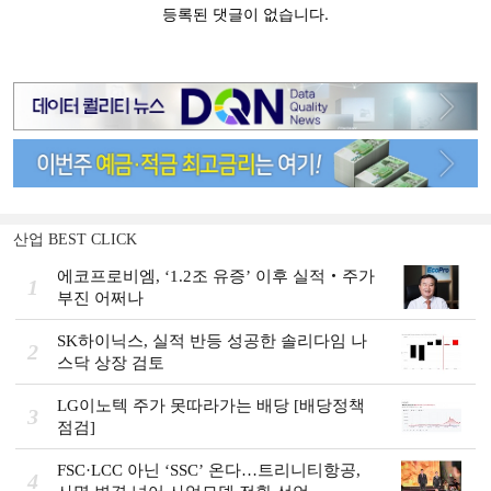
산업 BEST CLICK
에코프로비엠, ‘1.2조 유증’ 이후 실적‧주가
1
부진 어쩌나
SK하이닉스, 실적 반등 성공한 솔리다임 나
2
스닥 상장 검토
LG이노텍 주가 못따라가는 배당 [배당정책
3
점검]
FSC·LCC 아닌 ‘SSC’ 온다…트리니티항공,
4