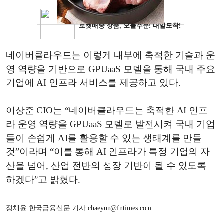
네이버클라우드는 이렇게 내부에 축적한 기술과 운
영 역량을 기반으로 GPUaaS 모델을 통해 국내 주요
기업에 AI 인프라 서비스를 제공하고 있다.
이상준
CIO
는
“
네이버클라우드는
축적한
AI
인프
라
운영
역량을
GPUaaS
모델로
발전시켜
국내
기업
들이
손쉽게
AI
를
활용할
수
있는
생태계를
만들
것
”
이라며
“
이를
통해
AI
인프라가
특정
기업의
자
산을
넘어
,
산업
전반의
성장
기반이
될
수
있도록
하겠다
”
고
밝혔다
.
정채윤 한국금융신문 기자 chaeyun@fntimes.com