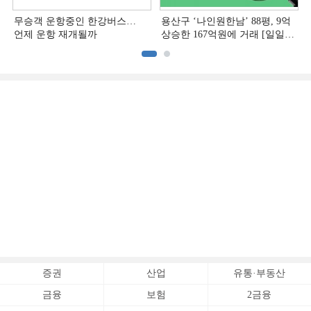
무승객 운항중인 한강버스…
용산구 ‘나인원한남’ 88평, 9억
언제 운항 재개될까
상승한 167억원에 거래 [일일
아파트 신고가]
증권
산업
유통·부동산
금융
보험
2금융