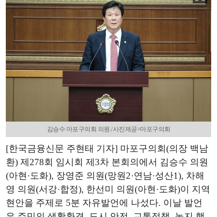
김승수 마포구의회 의원./사진제공=마포구의회
[한국금융신문 주현태 기자] 마포구의회(의장 백남
환) 제278회 임시회 제3차 본회의에서 김승수 의원
(아현·도화), 장영준 의원(망원2·연남·성산1), 차해
영 의원(서강·합정), 한선미 의원(아현·도화)이 지역
현안을 주제로 5분 자유발언에 나섰다. 이날 발언
은 주민의 생활환경, 도시 안전, 교통정책, 녹지 행