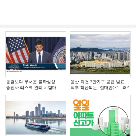
동결보다 무서운 불확실성…
용산·과천 2만가구 공급 발표
증권사 리스크 관리 시험대
직후 확산되는 ‘절대반대’…왜?