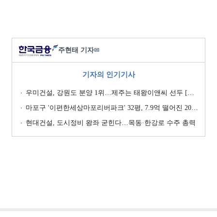
주현태 기자
✉
기자의 인기기사
우미건설, 강원도 분양 1위…제주는 태왕이앤씨 선두 [이 지역 분양왕-강원·제주]
마포구 '이편한세상마포리버파크' 32평, 7.9억 떨어진 20.4억원에 거래 [일일 하락가]
현대건설, 도시정비 왕좌 굳힌다…목동·한강로 수주 총력