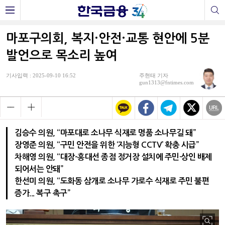
마포구의회, 복지·안전·교통 현안에 5분
발언으로 목소리 높여
기사입력 : 2025-09-10 16:52
주현태 기자
gun1313@fntimes.com
김승수 의원, “마포대로 소나무 식재로 명품 소나무길 돼”
장영준 의원, “구민 안전을 위한 ‘지능형 CCTV’ 확충 시급”
차해영 의원, “대장-홍대선 종점 정거장 설치에 주민·상인 배제
되어서는 안돼”
한선미 의원, “도화동 삼개로 소나무 가로수 식재로 주민 불편
증가... 복구 촉구”