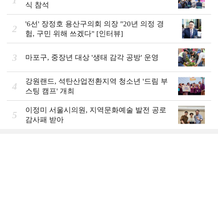
1
식 참석
'6선' 장정호 용산구의회 의장 "20년 의정 경
2
험, 구민 위해 쓰겠다" [인터뷰]
3
마포구, 중장년 대상 '생태 감각 공방' 운영
강원랜드, 석탄산업전환지역 청소년 '드림 부
4
스팅 캠프' 개최
이정미 서울시의원, 지역문화예술 발전 공로
5
감사패 받아