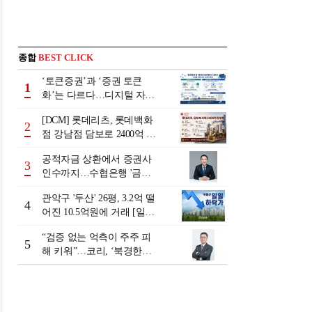
종합
BEST CLICK
‘토큰증권’과 ‘증권 토큰
1
화’는 다르다…디지털 자본
시장 다음 단계는
[DCM] 롯데리츠, 롯데백화
2
점 강남점 담보로 2400억 조
달…단기채 차환
공적자금 상환에서 증권사
3
인수까지…수협은행 '금융
그룹화' 25년 여정 [수협은
관악구 '두산' 26평, 3.2억 떨
행 금융그룹의 꿈①]
4
어진 10.5억원에 거래 [일일
하락가]
“검증 없는 억측이 주주 피
5
해 키워”…코리, ‘북경한미
미수채권 논란’ 정면 반박