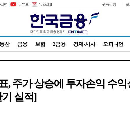
구독신청
로
부동산
금융
보험
2금융
경제·시사
오피니언
표, 주가 상승에 투자손익 수익
반기 실적]