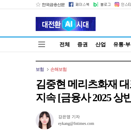
전체
증권
산업
유통·
보험
손해보험
김중현 메리츠화재 대
지속 [금융사 2025 상
강은영 기자
eykang@fntimes.com