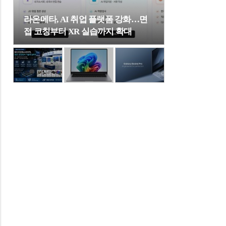
라온메타, AI 취업 플랫폼 강화…면
접 코칭부터 XR 실습까지 확대