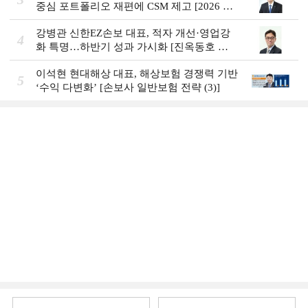
중심 포트폴리오 재편에 CSM 제고 [2026 금
융사 상반기 실적]
강병관 신한EZ손보 대표, 적자 개선·영업강
4
화 특명…하반기 성과 가시화 [진옥동호 신
한금융, 부스트업 점검]
이석현 현대해상 대표, 해상보험 경쟁력 기반
5
‘수익 다변화ʼ [손보사 일반보험 전략 (3)]