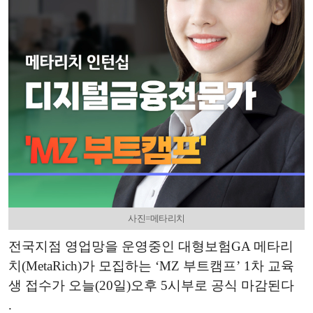
사진=메타리치
전국지점 영업망을 운영중인 대형보험GA 메타리
치(MetaRich)가 모집하는 ‘MZ 부트캠프’ 1차 교육
생 접수가 오늘(20일)오후 5시부로 공식 마감된다
.