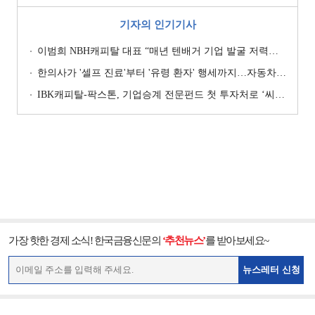
기자의 인기기사
이범희 NBH캐피탈 대표 “매년 텐배거 기업 발굴 저력…올해 ROE 20% 목표”
한의사가 '셀프 진료'부터 '유령 환자' 행세까지…자동차보험 악용 심각 [경상환자 8주룰 도입 초읽기]
IBK캐피탈-팍스톤, 기업승계 전문펀드 첫 투자처로 ‘씨엠디기술단’ 낙점 [캐피탈사 돋보기]
가장 핫한 경제 소식! 한국금융신문의
‘추천뉴스’
를 받아보세요~
뉴스레터 신청