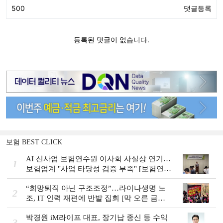
보험 BEST CLICK
AI 신사업 보험연수원 이사회 사실상 연기…
1
보험업계 "사업 타당성 검증 부족" [보험연수
원 AI사업 논란]
“희망퇴직 아닌 구조조정”…라이나생명 노
2
조, IT 인력 재편에 반발 집회 [막 오른 금융
권 하투(夏鬪)]
박경원 iM라이프 대표, 장기납 종신 등 수익
3