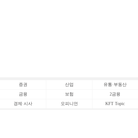
증권
산업
유통·부동산
금융
보험
2금융
경제·시사
오피니언
KFT Topic
전체서비스
Copyrightⓒ
한국금융신문 All Rights Reserved.