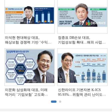
이석현 현대해상 대표,
정종표 DB손보 대표,
해상보험 경쟁력 기반 ‘수익
기업성보험 확대…해외 사업
다변화ʼ [손보사 일반보험 전략
다변화 [손보사 일반보험 전략
(3)]
(2)]
이문화 삼성화재 대표, 미래
신한라이프 기본자본 K-ICS
먹거리 ‘기업보험’ 고도화
95.93%…위험액 관리 난이도
[손보사 일반보험 전략 (1)]
상승 [보험사 기본자본 점검]