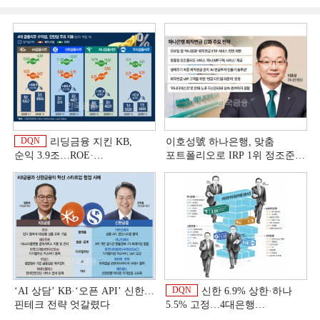
DQN
리딩금융 지킨 KB,
이호성號 하나은행, 맞춤
순익 3.9조…ROE·
포트폴리오로 IRP 1위 정조준
비용효율성까지 선두 [2026
[은행권 연금 방어전]
이
상반기 금융 리그테이블]
DQN
‘AI 상담’ KB·‘오픈 API’ 신한…
신한 6.9% 상한·하나
핀테크 전략 엇갈렸다
5.5% 고정…4대은행
중금리대출 승부수
이