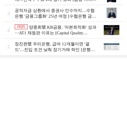
비즈니스 돋보기]
공적자금 상환에서 증권사 인수까지…수협
3
은행 '금융그룹화' 25년 여정 [수협은행 금융
그룹의 꿈①]
DQN
양종희號 KB금융, '자본최적화' 성과
4
···AT1 재등판 이유는 [Capital Quality
Review]]
정진완號 우리은행, 급여 12개월이면 '골
5
드'…진입 조건 낮춰 장기거래 락인 [은행권
머니무브 대응 전략]