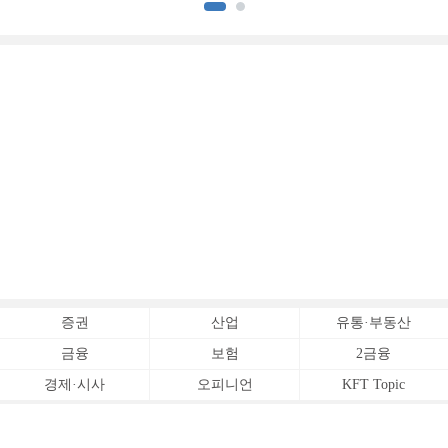
증권
산업
유통·부동산
금융
보험
2금융
경제·시사
오피니언
KFT Topic
전체서비스