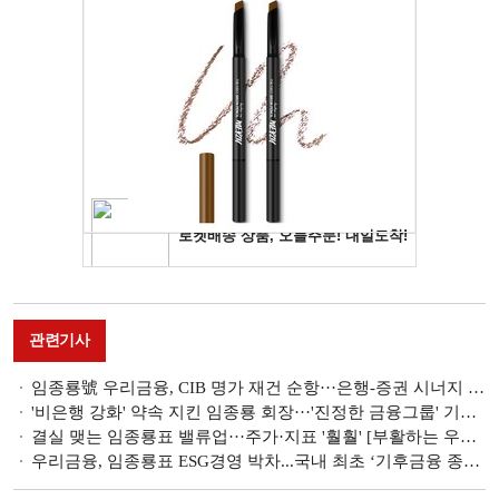
관련기사
임종룡號 우리금융, CIB 명가 재건 순항···은행-증권 시너지 기대[부활하는 우리금융③]
'비은행 강화' 약속 지킨 임종룡 회장···'진정한 금융그룹' 기틀 마련 [부활하는 우리금융②]
결실 맺는 임종룡표 밸류업···주가·지표 '훨훨' [부활하는 우리금융①]
우리금융, 임종룡표 ESG경영 박차...국내 최초 ‘기후금융 종합정보포털’ 오픈