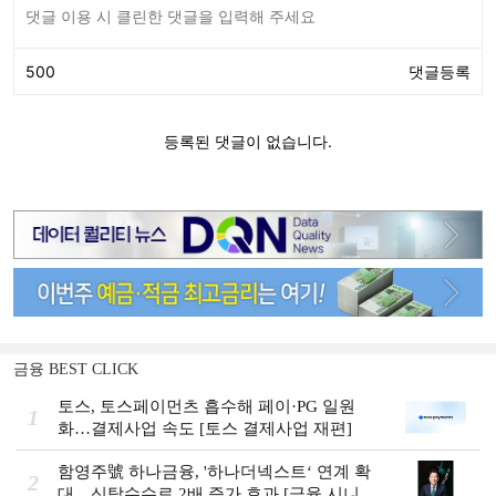
금융 BEST CLICK
토스, 토스페이먼츠 흡수해 페이·PG 일원
1
화…결제사업 속도 [토스 결제사업 재편]
함영주號 하나금융, '하나더넥스트‘ 연계 확
2
대…신탁수수료 2배 증가 효과 [금융 시니어