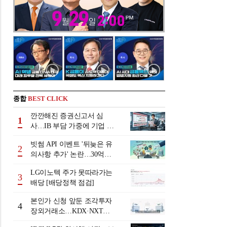
종합
BEST CLICK
깐깐해진 증권신고서 심
1
사…IB 부담 가중에 기업 자
금조달 '차질 우려'
빗썸 API 이벤트 '뒤늦은 유
2
의사항 추가' 논란…30억원
배상 조정 거부에 이용자 반
LG이노텍 주가 못따라가는
발
3
배당 [배당정책 점검]
본인가 신청 앞둔 조각투자
4
장외거래소…KDX·NXT컨
소 막판 점검 ‘분주’