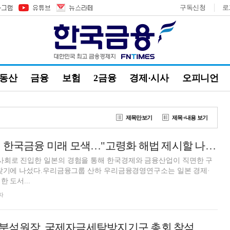
구독신청
로
부동산
금융
보험
2금융
경제·시사
오피니언
제목만보기
제목+내용 보기
우리금융, 일본서 한국금융 미래 모색…"고령화 해법 제시할 나침반 될 것"
회로 진입한 일본의 경험을 통해 한국경제와 금융산업이 직면한 구
 찾기에 나섰다.우리금융그룹 산하 우리금융경영연구소는 일본 경제·
 도서...
자
분석원장, 국제자금세탁방지기구 총회 참석