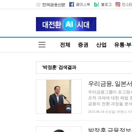
전체
증권
산업
유통·
'박정훈' 검색결과
우리금융그룹이 초고령사
조적 과제에 대한 해법
금융의 전환 과정을 분석한
2025-06-18 수요일 | 우한나 기
박정훈 금융정보