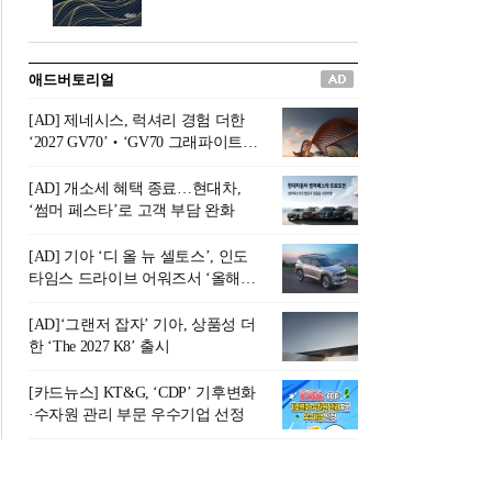
버려야 하는 곳'이라 묘사했다.
원칙으로 서다』를 펴냈다.정
오늘날 많은 이가 은퇴를 지옥
통 관료 출신으로 한국 금융의
이라 부르며 절망하지만, 김경
주요 변곡점마다 중요한 역할
애드버토리얼
록 고문은 새로운 시각을 제시
을 하고 금융 경영인으로서 큰
한다. 은퇴 후 60대를 전후한 1
족적을 남긴 김 전 회장이 후배
[AD] 제네시스, 럭셔리 경험 더한
0년의 과도기는 지옥이 아니라
세대에게 전하는 삶의 조언을
‘2027 GV70’‧‘GV70 그래파이트’
정화와 성장의 공간인 ‘은퇴연
담은 인생 노트다.『물처럼 흐
출시
옥(Purgatory)’이라는 것이다.
르고 원칙으로 서다』는 단순
[AD] 개소세 혜택 종료…현대차,
연옥은 고통스럽지만 끝이 있
한 자서전을 넘어, 실패를 두려
‘썸머 페스타’로 고객 부담 완화
으며, 준비를 통해 천국으로 나
워하지 않는 용기와 자신에 대
아갈 수 있는 희망의 장소라고
한 믿음이 어떻게 삶을 풍요롭
[AD] 기아 ‘디 올 뉴 셀토스’, 인도
말한
게 만드는지를 보여주는 지혜
타임스 드라이브 어워즈서 ‘올해의
의 보고로 평가된다.김용환 전
SUV’ 선정
회장은 “인생의 목표가 크더라
[AD]‘그랜저 잡자’ 기아, 상품성 더
도 조급해하지 말고 작은 것부
한 ‘The 2027 K8’ 출시
터 하나 하나 성취해 나가
라”고 조언한다. 뼈아픈 실패
[카드뉴스] KT&G, ‘CDP’ 기후변화
조차 성공의 뼈대가 된다는 긍
·수자원 관리 부문 우수기업 선정
정적인 마음으로