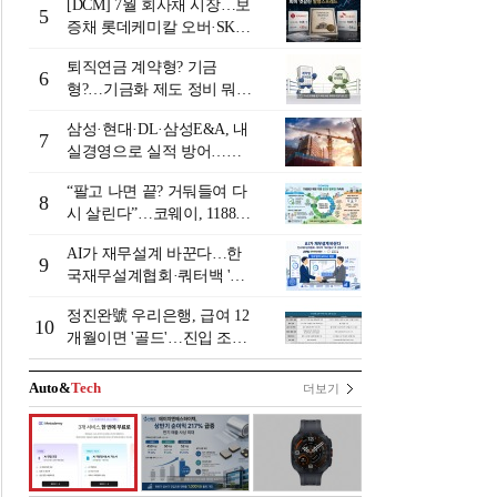
[DCM] 7월 회사채 시장…보
5
증채 롯데케미칼 오버·SK에
코플랜트 언더 [7월 리뷰①]
퇴직연금 계약형? 기금
6
형?…기금화 제도 정비 뭐길
래 [기금형 퇴직연금 추진
삼성·현대·DL·삼성E&A, 내
(상)]
7
실경영으로 실적 방어…미
래 먹거리 경쟁 본격화
“팔고 나면 끝? 거둬들여 다
8
시 살린다”…코웨이, 1188만
계정 업고 ESG 밸류업
AI가 재무설계 바꾼다…한
9
국재무설계협회·쿼터백 '베
러웰스'로 생태계 구축
정진완號 우리은행, 급여 12
10
개월이면 '골드'…진입 조건
낮춰 장기거래 락인 [은행권
머니무브 대응 전략]
Auto&
Tech
더보기