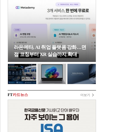
라온메타, AI 취업 플랫폼 강화…면
접 코칭부터 XR 실습까지 확대
FT
카드뉴스
더보기