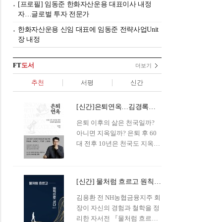
[프로필] 임동준 한화자산운용 대표이사 내정
자…글로벌 투자 전문가
한화자산운용 신임 대표에 임동준 전략사업Unit
장 내정
FT
도서
더보기
추천
서평
신간
[신간]은퇴연옥…김경록의 은퇴 후 삶의 나침반
은퇴 이후의 삶은 천국일까?
아니면 지옥일까? 은퇴 후 60
대 전후 10년은 천국도 지옥도
아닌 '연옥'이라 개념이 등장해
화제를 모으고 있다.투자 전문
가이자 은퇴연구소장으로서의
[신간] 물처럼 흐르고 원칙으로 서다…김용환의 통찰을 담다
은퇴 설계를 가이드해 온 김경
록 옵투스자산운용의 고문이
김용환 전 NH농협금융지주 회
신간 『은퇴연옥』을 내놓았
장이 자신의 경험과 철학을 정
다.단테는 지옥을 '모든 희망을
리한 자서전 『물처럼 흐르고