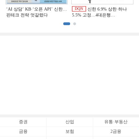
DQN
‘AI 상담’ KB·‘오픈 API’ 신한…
신한 6.9% 상한·하나
핀테크 전략 엇갈렸다
5.5% 고정…4대은행
중금리대출 승부수
이
증권
산업
유통·부동산
금융
보험
2금융