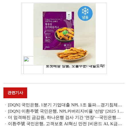
관련기사
[DQN] 국민은행, 1분기 기업대출 NPL 1조 돌파…경기침체에 중기·자영업 위기
[DQN] 이환주號 국민은행, NPL커버리지비율 '선방' [2025 1분기 리그테이블]
더 엄격해진 금감원, 하나은행 검사 기간 '연장'···국민은행도 검사 착수 [은행은 지금]
이환주號 국민은행, 고객보호 AI혁신 만전 [비욘드 AI, K금융의 미래]