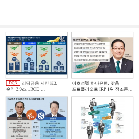
DQN
리딩금융 지킨 KB,
이호성號 하나은행, 맞춤
순익 3.9조…ROE·
포트폴리오로 IRP 1위 정조준
비용효율성까지 선두 [2026
[은행권 연금 방어전]
이
상반기 금융 리그테이블]