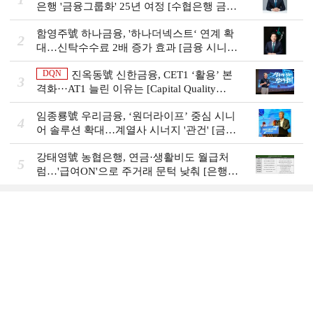
은행 '금융그룹화' 25년 여정 [수협은행 금융
그룹의 꿈①]
함영주號 하나금융, '하나더넥스트‘ 연계 확
2
대…신탁수수료 2배 증가 효과 [금융 시니어
비즈니스 돋보기]
DQN
진옥동號 신한금융, CET1 ‘활용’ 본
3
격화···AT1 늘린 이유는 [Capital Quality
Review]
임종룡號 우리금융, ‘원더라이프’ 중심 시니
4
어 솔루션 확대…계열사 시너지 '관건' [금융
시니어 비즈니스 돋보기]
강태영號 농협은행, 연금·생활비도 월급처
5
럼…'급여ON'으로 주거래 문턱 낮춰 [은행권
머니무브 대응 전략]