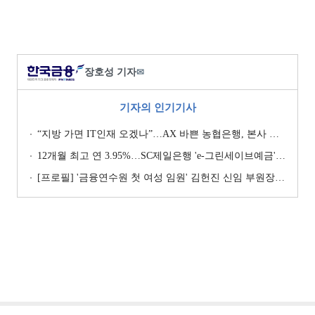
장호성 기자
✉
기자의 인기기사
“지방 가면 IT인재 오겠나”…AX 바쁜 농협은행, 본사 이전설에 ‘긴장’ [막 오른 금융권 하투(夏鬪)]
12개월 최고 연 3.95%…SC제일은행 'e-그린세이브예금' [이주의 은행 예금금리-8월 1주]
[프로필] '금융연수원 첫 여성 임원' 김헌진 신임 부원장···교육·디지털·기획 '올라운더'