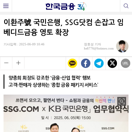
이환주號 국민은행, SSG닷컴 손잡고 임
베디드금융 영토 확장
기사입력 : 2025-06-09 10:46
장호성 기자
hs6776@fntimes.com
양종희 회장도 강조한 '금융-산업 협력' 행보
고객-판매자 상생하는 ‘종합 금융 패키지 서비스’