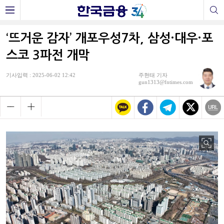
‘뜨거운 감자’ 개포우성7차, 삼성·대우·포
스코 3파전 개막
기사입력 : 2025-06-02 12:42
주현태 기자
gun1313@fntimes.com