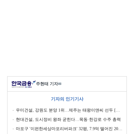
주현태 기자
✉
기자의 인기기사
우미건설, 강원도 분양 1위…제주는 태왕이앤씨 선두 [이 지역 분양왕-강원·제주]
현대건설, 도시정비 왕좌 굳힌다…목동·한강로 수주 총력
마포구 '이편한세상마포리버파크' 32평, 7.9억 떨어진 20.4억원에 거래 [일일 하락가]