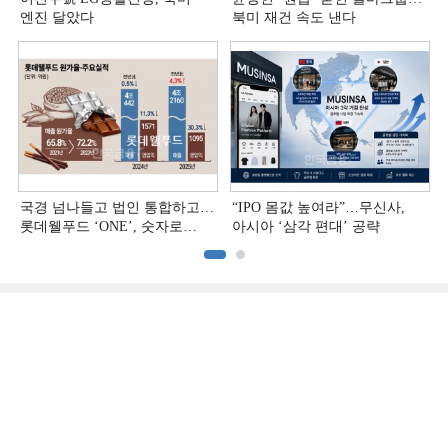
엔진 달았다
북미 재건 속도 낸다
국경 넘나들고 법인 통합하고…
“IPO 몸값 높여라”…무신사,
롯데웰푸드 ‘ONE’, 숫자로
아시아 ‘삼각 편대’ 공략
증명하다