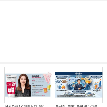
이선주號 LG생활건강, 북미
윤상현 ‘원톱ʼ 굳힌 콜마그룹…