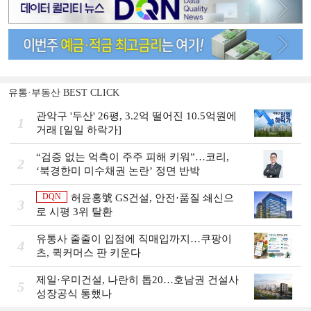
유통·부동산 BEST CLICK
관악구 '두산' 26평, 3.2억 떨어진 10.5억원에
1
거래 [일일 하락가]
“검증 없는 억측이 주주 피해 키워”…코리,
2
‘북경한미 미수채권 논란’ 정면 반박
DQN
허윤홍號 GS건설, 안전·품질 쇄신으
3
로 시평 3위 탈환
유통사 줄줄이 입점에 직매입까지…쿠팡이
4
츠, 퀵커머스 판 키운다
제일·우미건설, 나란히 톱20…호남권 건설사
5
성장공식 통했나