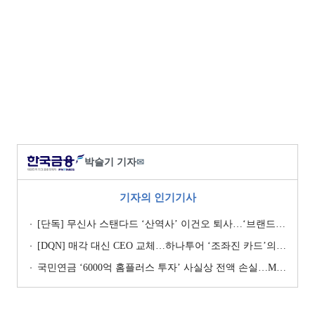
박슬기 기자
✉
기자의 인기기사
[단독] 무신사 스탠다드 ‘산역사’ 이건오 퇴사…‘브랜드 정체성’ 전환점 맞나
[DQN] 매각 대신 CEO 교체…하나투어 ‘조좌진 카드’의 속내 [Z-스코어 기업가치 바로보기]
국민연금 ‘6000억 홈플러스 투자’ 사실상 전액 손실…MBK 책임론 재점화