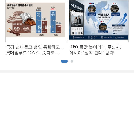
국경 넘나들고 법인 통합하고…
“IPO 몸값 높여라”…무신사,
롯데웰푸드 ‘ONE’, 숫자로
아시아 ‘삼각 편대’ 공략
증명하다