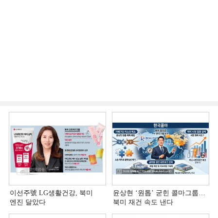
이선주號 LG생활건강, 북미
윤상현 ‘원톱ʼ 굳힌 콜마그룹…
엔진 달았다
북미 재건 속도 낸다