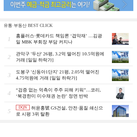
유통·부동산 BEST CLICK
홈플러스·롯데카드 책임론 ‘겹악재’ …김광
1
일 MBK 부회장 부담 커지나
관악구 '두산' 26평, 3.2억 떨어진 10.5억원에
2
거래 [일일 하락가]
도봉구 '신동아1단지' 21평, 2.05억 떨어진
3
4.75억원에 거래 [일일 하락가]
“검증 없는 억측이 주주 피해 키워”…코리,
4
‘북경한미 미수채권 논란’ 정면 반박
DQN
허윤홍號 GS건설, 안전·품질 쇄신으
5
로 시평 3위 탈환