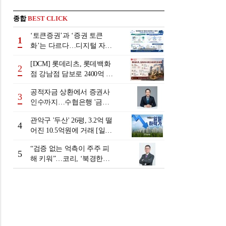
종합
BEST CLICK
‘토큰증권’과 ‘증권 토큰
1
화’는 다르다…디지털 자본
시장 다음 단계는
[DCM] 롯데리츠, 롯데백화
2
점 강남점 담보로 2400억 조
달…단기채 차환
공적자금 상환에서 증권사
3
인수까지…수협은행 '금융
그룹화' 25년 여정 [수협은
관악구 '두산' 26평, 3.2억 떨
행 금융그룹의 꿈①]
4
어진 10.5억원에 거래 [일일
하락가]
“검증 없는 억측이 주주 피
5
해 키워”…코리, ‘북경한미
미수채권 논란’ 정면 반박