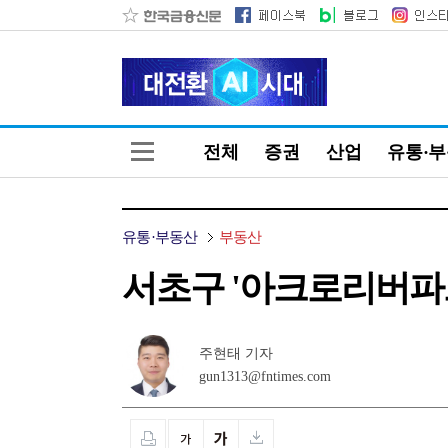
전체
증권
산업
유통·
유통·부동산
부동산
서초구 '아크로리버파크'
주현태 기자
gun1313@fntimes.com