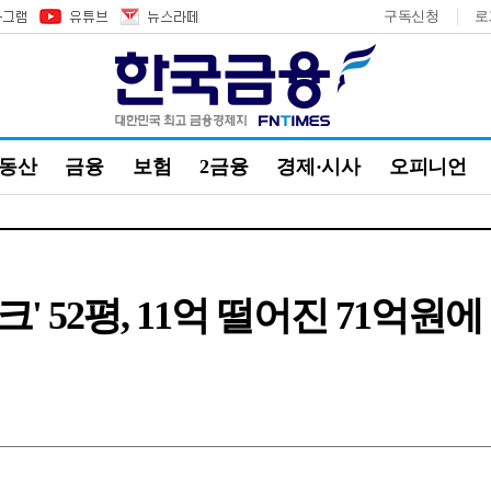
구독신청
로
부동산
금융
보험
2금융
경제·시사
오피니언
 52평, 11억 떨어진 71억원에