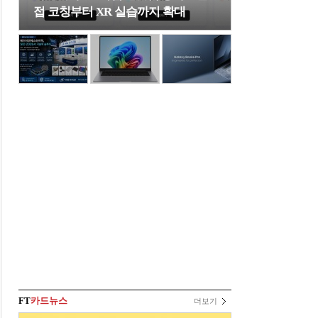
접 코칭부터 XR 실습까지 확대
FT
카드뉴스
더보기