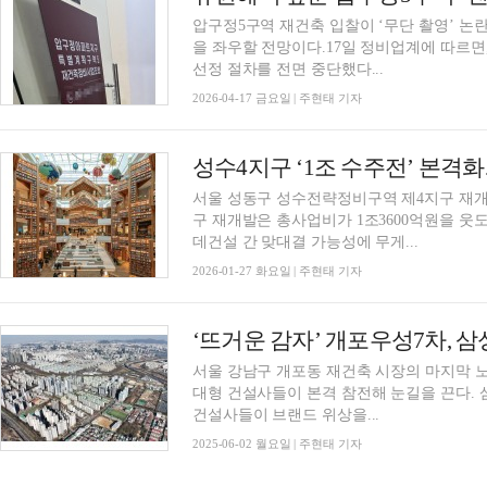
압구정5구역 재건축 입찰이 ‘무단 촬영’ 논
을 좌우할 전망이다.17일 정비업계에 따르면
선정 절차를 전면 중단했다...
2026-04-17 금요일 | 주현태 기자
성수4지구 ‘1조 수주전’ 본격화
서울 성동구 성수전략정비구역 제4지구 재개
구 재개발은 총사업비가 1조3600억원을 웃
데건설 간 맞대결 가능성에 무게...
2026-01-27 화요일 | 주현태 기자
‘뜨거운 감자’ 개포우성7차, 삼
서울 강남구 개포동 재건축 시장의 마지막 
대형 건설사들이 본격 참전해 눈길을 끈다. 
건설사들이 브랜드 위상을...
2025-06-02 월요일 | 주현태 기자