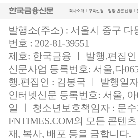
회사소개
구독신청
정정·반론 신청
발행소(주소) : 서울시 중구 
번호 : 202-81-39551
제호: 한국금융 ㅣ 발행.편집인 : 
신문사업 등록번호: 서울,다0655
행.편집인 : 김봉국 ㅣ 발행일자:
인터넷신문 등록번호: 서울, 아03
일 ㅣ 청소년보호책임자 : 문수
FNTIMES.COM의 모든 콘텐
재, 복사, 배포 등을 금합니다.