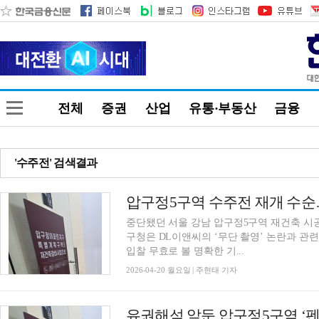
전체
증권
산업
유통·부동산
금융
'수주전' 검색결과
중단됐던 서울 강남 압구정5구역 재건축 시공
구청은 DL이앤씨의 ‘무단 촬영’ 논란과 관
입찰 무효로 볼 명확한 기...
2026-04-20 월요일 | 주현태 기자