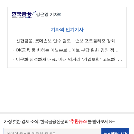
강은영 기자
✉
기자의 인기기사
신한금융, 롯데손보 인수 검토…손보 포트폴리오 강화 승부수 [보험사 M&A 지형도]
OK금융 품 향하는 예별손보…예보 부담 완화·경영 정상화 기대 [예별손보 새 주인 찾기 ④]
이문화 삼성화재 대표, 미래 먹거리 ‘기업보험’ 고도화 [손보사 일반보험 전략 (1)]
가장 핫한 경제 소식! 한국금융신문의
‘추천뉴스’
를 받아보세요~
뉴스레터 신청