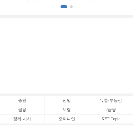
[손보사 일반보험 전략 (1)]
상승 [보험사 기본자본 점검]
증권
산업
유통·부동산
금융
보험
2금융
경제·시사
오피니언
KFT Topic