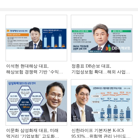
이석현 현대해상 대표,
정종표 DB손보 대표,
해상보험 경쟁력 기반 ‘수익
기업성보험 확대…해외 사업
다변화ʼ [손보사 일반보험 전략
다변화 [손보사 일반보험 전략
(3)]
(2)]
이문화 삼성화재 대표, 미래
신한라이프 기본자본 K-ICS
먹거리 ‘기업보험’ 고도화
95.93%…위험액 관리 난이도