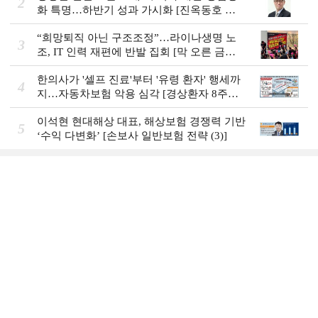
2
화 특명…하반기 성과 가시화 [진옥동호 신
한금융, 부스트업 점검]
“희망퇴직 아닌 구조조정”…라이나생명 노
3
조, IT 인력 재편에 반발 집회 [막 오른 금융
권 하투(夏鬪)]
한의사가 '셀프 진료'부터 '유령 환자' 행세까
4
지…자동차보험 악용 심각 [경상환자 8주룰
도입 초읽기]
이석현 현대해상 대표, 해상보험 경쟁력 기반
5
‘수익 다변화ʼ [손보사 일반보험 전략 (3)]