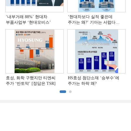
‘내부거래 88%ʼ 현대차
‘현대차보다 실적 좋은데
부품사업부 ‘현대모비스ʼ
주가는 왜?ʼ 기아는 서럽다
[정답은 TSR]
효성, 화학 구했지만 티엔씨
HS효성 첨단소재 ‘승부수’에
주가 ‘반토막’ [정답은 TSR]
주가는 하락 왜?