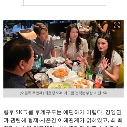
(오른쪽 두번째) 최윤정 SK바이오팜 전략본부장. 사진=SK
향후 SK그룹 후계구도는 예단하기 어렵다. 경영권
과 관련해 형제·사촌간 이해관계가 얽혀있고, 최 회