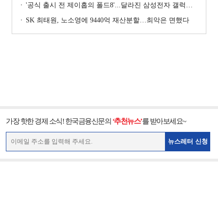
'공식 출시 전 제이홉의 폴드8'...달라진 삼성전자 갤럭시 마케팅?
SK 최태원, 노소영에 9440억 재산분할…최악은 면했다
가장 핫한 경제 소식! 한국금융신문의
‘추천뉴스’
를 받아보세요~
뉴스레터 신청