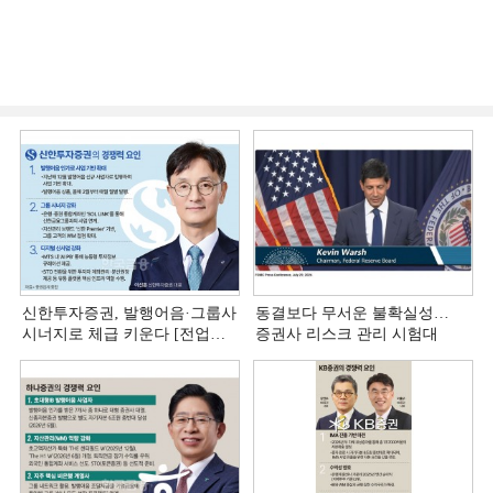
신한투자증권, 발행어음·그룹사
동결보다 무서운 불확실성…
시너지로 체급 키운다 [전업계
증권사 리스크 관리 시험대
추격하는 은행계 증권사 (4)]