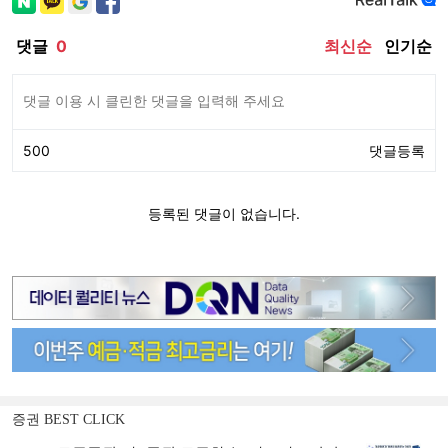
증권 BEST CLICK