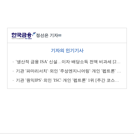
정선은 기자
✉
기자의 인기기사
'생산적 금융 ISA' 신설…이자·배당소득 전액 비과세 [2026 세제개편안]
기관 '파마리서치'·외인 '주성엔지니어링'·개인 '펩트론' 1위 [주간 코스닥 순매수- 2026년 7월27일~7월31일]
기관 '원익IPS'·외인 'ISC'·개인 '펩트론' 1위 [주간 코스닥 순매수- 2026년 7월6일~7월10일]