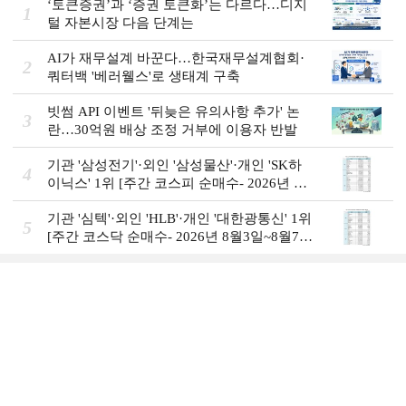
‘토큰증권’과 ‘증권 토큰화’는 다르다…디지
1
털 자본시장 다음 단계는
AI가 재무설계 바꾼다…한국재무설계협회·
2
쿼터백 '베러웰스'로 생태계 구축
빗썸 API 이벤트 '뒤늦은 유의사항 추가' 논
3
란…30억원 배상 조정 거부에 이용자 반발
기관 '삼성전기'·외인 '삼성물산'·개인 'SK하
4
이닉스' 1위 [주간 코스피 순매수- 2026년 8
월3일~8월7일]
기관 '심텍'·외인 'HLB'·개인 '대한광통신' 1위
5
[주간 코스닥 순매수- 2026년 8월3일~8월7
일]