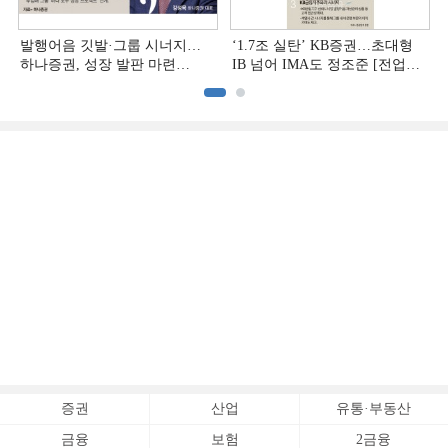
발행어음 깃발·그룹 시너지…
‘1.7조 실탄’ KB증권…초대형
하나증권, 성장 발판 마련
IB 넘어 IMA도 정조준 [전업계
[전업계 추격하는 은행계
추격하는 은행계 증권사 (2)]
증권사 (3)]
증권
산업
유통·부동산
금융
보험
2금융