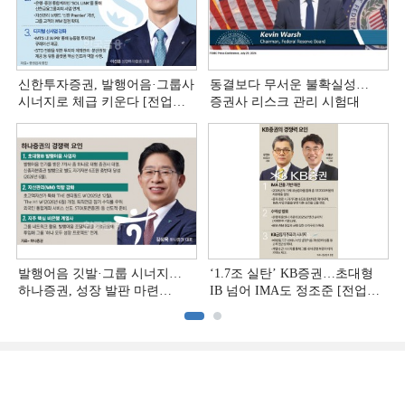
신한투자증권, 발행어음·그룹사
동결보다 무서운 불확실성…
시너지로 체급 키운다 [전업계
증권사 리스크 관리 시험대
추격하는 은행계 증권사 (4)]
발행어음 깃발·그룹 시너지…
‘1.7조 실탄’ KB증권…초대형
하나증권, 성장 발판 마련
IB 넘어 IMA도 정조준 [전업계
[전업계 추격하는 은행계
추격하는 은행계 증권사 (2)]
증권사 (3)]