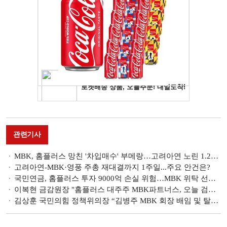
관련기사
MBK, 홈플러스 망친 '차입매수' 부메랑…고려아연 노린 1.2조 '빚' 시한폭탄
고려아연-MBK·영풍 주총 재대결까지 1주일...주요 안건은?
국민연금, 홈플러스 투자 9000억 손실 위험…MBK 위탁 선정 취소될까
이복현 금감원장 "홈플러스 대주주 MBK파트너스, 오늘 검사 착수"
김상훈 국민의힘 정책위의장 “김병주 MBK 회장 배임 및 탈세혐의 조사 여론 높아”