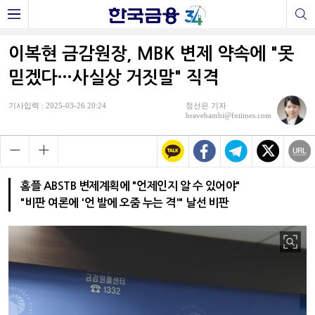
이복현 금감원장, MBK 변제 약속에 "못
믿겠다…사실상 거짓말" 직격
기사입력 : 2025-03-26 20:24
정선은 기자
bravebambi@fntimes.com
홈플 ABSTB 변제계획에 "언제인지 알 수 있어야"
"비판 여론에 '언 발에 오줌 누는 격'" 날선 비판