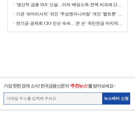
'생산적 금융 ISA' 신설…이자·배당소득 전액 비과세 [2026 세제개편안]
기관 '파마리서치'·외인 '주성엔지니어링'·개인 '펩트론' 1위 [주간 코스닥 순매수- 2026년 7월27일~7월31일]
연기금·공제회 CIO 인선 속속…'큰 손' 국민연금 마지막 타자
가장 핫한 경제 소식! 한국금융신문의
‘추천뉴스’
를 받아보세요~
뉴스레터 신청