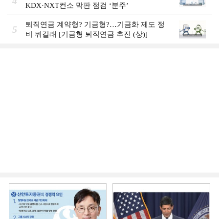
4
KDX·NXT컨소 막판 점검 ‘분주’
퇴직연금 계약형? 기금형?…기금화 제도 정
5
비 뭐길래 [기금형 퇴직연금 추진 (상)]