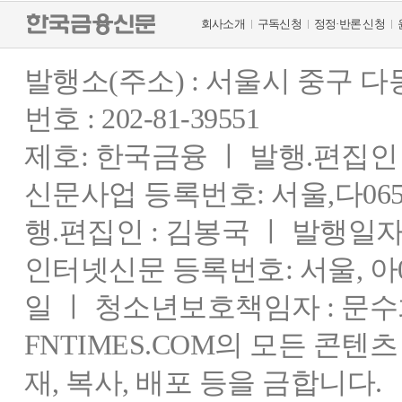
회사소개
구독신청
정정·반론 신청
발행소(주소) : 서울시 중구 
번호 : 202-81-39551
제호: 한국금융 ㅣ 발행.편집인 : 
신문사업 등록번호: 서울,다0655
행.편집인 : 김봉국 ㅣ 발행일자:
인터넷신문 등록번호: 서울, 아03
일 ㅣ 청소년보호책임자 : 문수
FNTIMES.COM의 모든 콘텐
재, 복사, 배포 등을 금합니다.