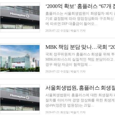
‘2000억 확보’ 홈플러스 “67
홈플러스는 서울회생법원이 회생절차 폐지 결
기로 결정함에 따라 영업정상화와 구조혁신 
에 따르면 DIP 대출금이 들어오...
2026-07-22 수요일 | 박슬기 기자
MBK 책임 분담 맞나…국회 “20
국회 정무위원회가 홈플러스 회생을 위해 투입된
MBK파트너스의 실질적인 책임 분담이라고 
경우 해당 자금이 협력업체 ...
2026-07-22 수요일 | 박슬기 기자
서울회생법원이 홈플러스에 대한 회생절차 폐
절차를 이어가며 경영 정상화를 위한 회생계
생4부(정준영 법원장)는 21일...
2026-07-21 화요일 | 박슬기 기자