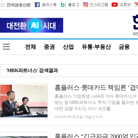
전체
증권
산업
유통·부동산
금융
'MBK파트너스' 검색결과
홈플러스 기업회생 사태에 이어 롯데카드가 
받는 등 MBK파트너스 투자 기업을 둘러싼 
대한 검찰 수사도 다시 속도를...
2026-08-06 목요일 | 박슬기 기자