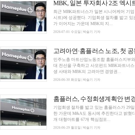
최근 MBK파트너스가 일본 시니어케어 기업
시트)에 성공했다. 기업회생 절차를 밟고 있
가 이어지는 가운데 MBK의 지...
2026-07-01 수요일 | 박슬기 기자
고려아연·홈플러스 노조, 첫 공
민주노총 마트산업노동조합 홈플러스지부와
대 전선을 구축하고 사모펀드 MBK파트너스
생 사태와 MBK의 고려아연 경영권...
2026-06-30 화요일 | 박슬기 기자
홈플러스, 수정회생계획안 변경
기업회생 절차를 밟고 있는 홈플러스가 29
한 가운데 M&A도 동시에 추진한다고 밝혔다
개 대형마트를 67개 핵심점포...
2026-06-29 월요일 | 박슬기 기자