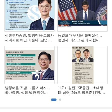
신한투자증권, 발행어음·그룹사
동결보다 무서운 불확실성…
시너지로 체급 키운다 [전업계
증권사 리스크 관리 시험대
추격하는 은행계 증권사 (4)]
발행어음 깃발·그룹 시너지…
‘1.7조 실탄’ KB증권…초대형
하나증권, 성장 발판 마련
IB 넘어 IMA도 정조준 [전업계
[전업계 추격하는 은행계
추격하는 은행계 증권사 (2)]
증권사 (3)]