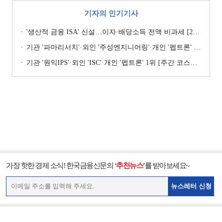
기자의 인기기사
'생산적 금융 ISA' 신설…이자·배당소득 전액 비과세 [2026 세제개편안]
기관 '파마리서치'·외인 '주성엔지니어링'·개인 '펩트론' 1위 [주간 코스닥 순매수- 2026년 7월27일~7월31일]
기관 '원익IPS'·외인 'ISC'·개인 '펩트론' 1위 [주간 코스닥 순매수- 2026년 7월6일~7월10일]
가장 핫한 경제 소식! 한국금융신문의
‘추천뉴스’
를 받아보세요~
뉴스레터 신청