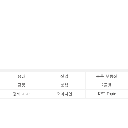
증권
산업
유통·부동산
금융
보험
2금융
경제·시사
오피니언
KFT Topic
전체서비스
Copyrightⓒ
한국금융신문 All Rights Reserved.