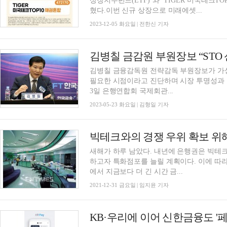
상장지수펀드(ETF)’와 ‘TIGER 미국테크TO
혔다.이번 신규 상장으로 미래에셋...
2023-12-05 화요일 | 전한신 기자
김병칠 금융감독원 전략감독 부원장보가 가상
필요한 시점이라고 진단하며 시장 투명성과 불
3일 은행연합회 국제회관...
2023-05-23 화요일 | 김형일 기자
새해가 하루 남았다. 내년에 은행권은 빅테
하고자 특화점포를 늘릴 계획이다. 이에 따
에서 지금보다 더 긴 시간 금...
2021-12-31 금요일 | 임지윤 기자
KB·우리에 이어 신한금융도 '