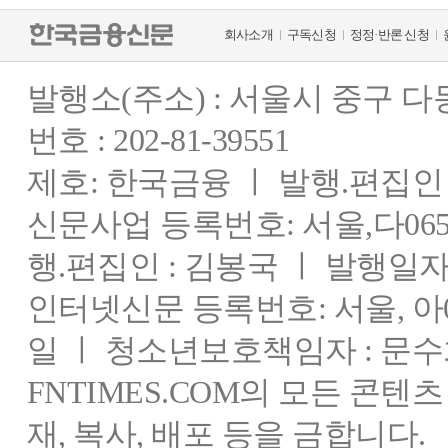
회사소개
구독신청
정정·반론 신청
발행소(주소) : 서울시 중구 
번호 : 202-81-39551
제호: 한국금융 ㅣ 발행.편집인 : 
신문사업 등록번호: 서울,다0655
행.편집인 : 김봉국 ㅣ 발행일자:
인터넷신문 등록번호: 서울, 아03
일 ㅣ 청소년보호책임자 : 문수
FNTIMES.COM의 모든 콘텐
재, 복사, 배포 등을 금합니다.