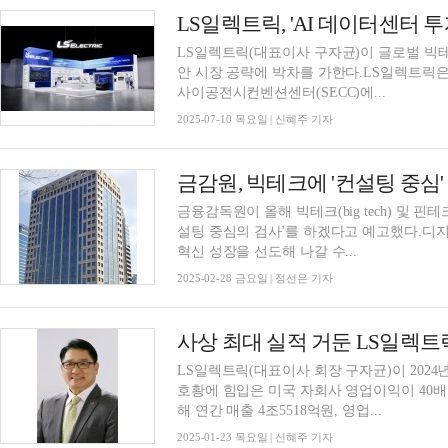
LS일렉트릭, 'AI 데이터센터 
LS일렉트릭(대표이사 구자균)이 글로벌 빅
안 시장 공략에 박차를 가한다.LS일렉트릭은 
사이공전시컨벤션센터(SECC)에...
2025-07-10 목요일 | 신혜주 기자
금감원, 빅테크에 '컨설팅 중
금융감독원이 올해 빅테크(big tech) 및 
설팅 중심의 검사'를 하겠다고 예고했다.디
혁신 성장을 선도해 나갈 수...
2025-02-28 금요일 | 정선은 기자
LS일렉트릭(대표이사 회장 구자균)이 2024
호황에 힘입은 미국 자회사 영업이익이 40배
해 연간 매출 4조5518억원, 영업...
2025-01-23 목요일 | 신혜주 기자