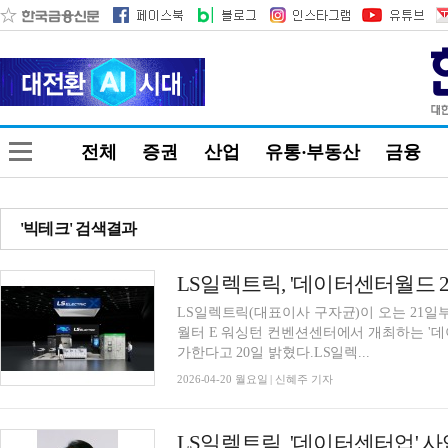
전체
증권
산업
유통·부동산
금융
'빅테크' 검색결과
LS일렉트릭(대표이사 구자균)이 오는 21일
월터 E 워싱턴 컨벤션센터에서 개최하는 '데이터센터월드
가한다고 20일 밝혔다.LS일렉...
2026-04-20 월요일 | 신혜주 기자